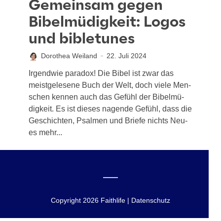
Gemeinsam gegen
Bibelmüdigkeit: Logos
und bibletunes
Dorothea Weiland
22. Juli 2024
Irgend­wie para­dox! Die Bibel ist zwar das
meist­ge­le­se­ne Buch der Welt, doch vie­le Men­
schen ken­nen auch das Gefühl der Bibel­mü­
dig­keit. Es ist die­ses nagen­de Gefühl, dass die
Geschich­ten, Psal­men und Brie­fe nichts Neu­
es mehr...
Copyright 2026 Faithlife | Datenschutz