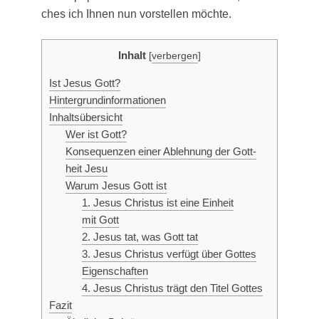
ches ich Ihnen nun vor­stel­len möchte.
Inhalt
[
verbergen
]
Ist Jesus Gott?
Hin­ter­grund­in­for­ma­tio­nen
Inhalts­über­sicht
Wer ist Gott?
Kon­se­quen­zen einer Ableh­nung der Gott­
heit Jesu
War­um Jesus Gott ist
1. Jesus Chris­tus ist eine Ein­heit
mit Gott
2. Jesus tat, was Gott tat
3. Jesus Chris­tus ver­fügt über Got­tes
Eigenschaften
4. Jesus Chris­tus trägt den Titel Gottes
Fazit