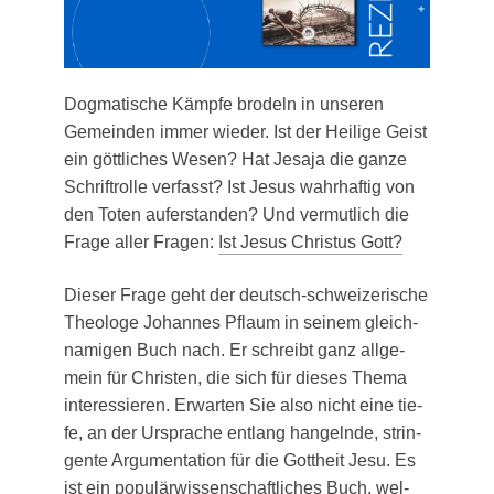
Dog­ma­ti­sche Kämp­fe bro­deln in unse­ren
Gemein­den immer wie­der. Ist der Hei­li­ge Geist
ein gött­li­ches Wesen? Hat Jesa­ja die gan­ze
Schrift­rol­le ver­fasst? Ist Jesus wahr­haf­tig von
den Toten auf­er­stan­den? Und ver­mut­lich die
Fra­ge aller Fra­gen:
Ist Jesus Chris­tus Gott?
Die­ser Fra­ge geht der deutsch-schwei­ze­ri­sche
Theo­lo­ge Johan­nes Pflaum in sei­nem gleich­
na­mi­gen Buch nach. Er schreibt ganz all­ge­
mein für Chris­ten, die sich für die­ses The­ma
inter­es­sie­ren. Erwar­ten Sie also nicht eine tie­
fe, an der Urspra­che ent­lang han­geln­de, strin­
gen­te Argu­men­ta­ti­on für die Gott­heit Jesu. Es
ist ein popu­lär­wis­sen­schaft­li­ches Buch, wel­