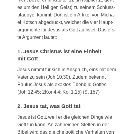
es um den Hei­li­gen Geist) zu sei­nem Schluss­
plä­doy­er kommt. Dort ist ein Arti­kel von Micha­
el Kot­sch abge­druckt, wel­cher die vier Haupt­
ar­gu­men­te für Jesus als Gott auf­lis­tet. Das ers­
te Argu­ment lautet:
1. Jesus Christus ist eine Einheit
mit Gott
Jesus nimmt für sich in Anspruch, eins mit dem
Vater zu sein (Joh 10,30). Zudem bekennt
Pau­lus Jesus als exak­tes Eben­bild Got­tes
(Joh 12,45; 2Kor 4,4; Kol 1,15) (S. 157)
2. Jesus tat, was Gott tat
Jesus ist Gott, weil er die glei­chen Din­ge wie
Gott tun kann. An zahl­rei­chen Stel­len in der
Bibel wird das glei­che gött­li­che Ver­hal­ten von