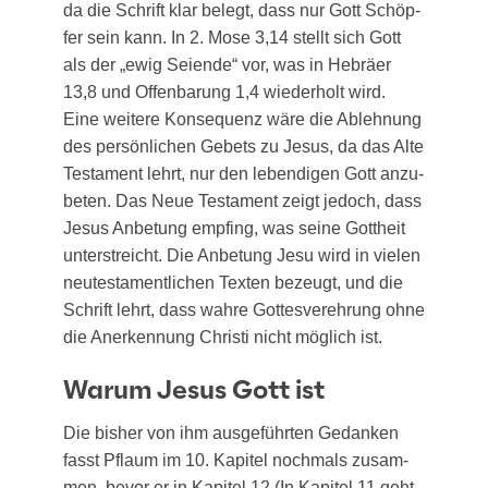
da die Schrift klar belegt, dass nur Gott Schöp­
fer sein kann. In 2. Mose 3,14 stellt sich Gott
als der „ewig Sei­en­de“ vor, was in Hebrä­er
13,8 und Offen­ba­rung 1,4 wie­der­holt wird.
Eine wei­te­re Kon­se­quenz wäre die Ableh­nung
des per­sön­li­chen Gebets zu Jesus, da das Alte
Tes­ta­ment lehrt, nur den leben­di­gen Gott anzu­
be­ten. Das Neue Tes­ta­ment zeigt jedoch, dass
Jesus Anbe­tung emp­fing, was sei­ne Gott­heit
unter­streicht. Die Anbe­tung Jesu wird in vie­len
neu­tes­ta­ment­li­chen Tex­ten bezeugt, und die
Schrift lehrt, dass wah­re Got­tes­ver­eh­rung ohne
die Aner­ken­nung Chris­ti nicht mög­lich ist.
Warum Jesus Gott ist
Die bis­her von ihm aus­ge­führ­ten Gedan­ken
fasst Pflaum im 10. Kapi­tel noch­mals zusam­
men, bevor er in Kapi­tel 12 (In Kapi­tel 11 geht