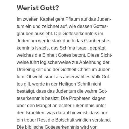
Wer ist Gott?
Im zwei­ten Kapi­tel geht Pflaum auf das Juden­
tum ein und zeich­net auf, wie des­sen Got­tes­
glau­ben aus­sieht. Die Got­tes­er­kennt­nis im
Juden­tum wer­de stark durch das Glau­bens­be­
kennt­nis Isra­els, das Sch’ma Isra­el, geprägt,
wel­ches die Ein­heit Got­tes betont. Die­se Sicht­
wei­se führt logi­scher­wei­se zur Ableh­nung der
Drei­ei­nig­keit und der Gott­heit Chris­ti im Juden­
tum. Obwohl Isra­el als aus­er­wähl­tes Volk Got­
tes gilt, wer­de in der Hei­li­gen Schrift nicht
bestä­tigt, dass das Juden­tum die wah­re Got­
tes­er­kennt­nis besitzt. Die Pro­phe­ten kla­gen
über den Man­gel an ech­ter Erkennt­nis unter
den Israe­li­ten, was dar­auf hin­weist, dass nur
ein treu­er Rest die Bot­schaft wirk­lich ver­stand.
Die bibli­sche Got­tes­er­kennt­nis wird von