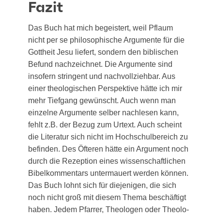
Fazit
Das Buch hat mich begeis­tert, weil Pflaum
nicht per se phi­lo­so­phi­sche Argu­men­te für die
Gott­heit Jesu lie­fert, son­dern den bibli­schen
Befund nach­zeich­net. Die Argu­men­te sind
inso­fern strin­gent und nach­voll­zieh­bar. Aus
einer theo­lo­gi­schen Per­spek­ti­ve hät­te ich mir
mehr Tief­gang gewünscht. Auch wenn man
ein­zel­ne Argu­men­te sel­ber nach­le­sen kann,
fehlt z.B. der Bezug zum Urtext. Auch scheint
die Lite­ra­tur sich nicht im Hoch­schul­be­reich zu
befin­den. Des Öfte­ren hät­te ein Argu­ment noch
durch die Rezep­ti­on eines wis­sen­schaft­li­chen
Bibel­kom­men­tars unter­mau­ert wer­den können.
Das Buch lohnt sich für die­je­ni­gen, die sich
noch nicht groß mit die­sem The­ma beschäf­tigt
haben. Jedem Pfar­rer, Theo­lo­gen oder Theo­lo­