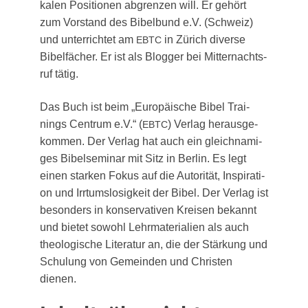
ka­len Posi­tio­nen abgren­zen will. Er gehört
zum Vor­stand des Bibel­bund e.V. (Schweiz)
und unter­rich­tet am
in Zürich diver­se
EBTC
Bibel­fä­cher. Er ist als Blog­ger bei Mit­ter­nachts­
ruf tätig.
Das Buch ist beim „Euro­päi­sche Bibel Trai­
nings Cen­trum e.V.“ (
) Ver­lag her­aus­ge­
EBTC
kom­men. Der Ver­lag hat auch ein gleich­na­mi­
ges Bibel­se­mi­nar mit Sitz in Ber­lin. Es legt
einen star­ken Fokus auf die Auto­ri­tät, Inspi­ra­ti­
on und Irr­tums­lo­sig­keit der Bibel. Der Ver­lag ist
beson­ders in kon­ser­va­ti­ven Krei­sen bekannt
und bie­tet sowohl Lehr­ma­te­ria­li­en als auch
theo­lo­gi­sche Lite­ra­tur an, die der Stär­kung und
Schu­lung von Gemein­den und Chris­ten
dienen.