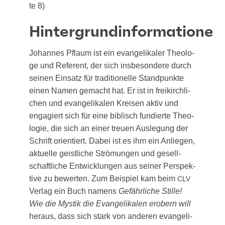
te 8)
Hintergrundinformationen
Johan­nes Pflaum ist ein evan­ge­li­ka­ler Theo­lo­
ge und Refe­rent, der sich ins­be­son­de­re durch
sei­nen Ein­satz für tra­di­tio­nel­le Stand­punk­te
einen Namen gemacht hat. Er ist in frei­kirch­li­
chen und evan­ge­li­ka­len Krei­sen aktiv und
enga­giert sich für eine biblisch fun­dier­te Theo­
lo­gie, die sich an einer treu­en Aus­le­gung der
Schrift ori­en­tiert. Dabei ist es ihm ein Anlie­gen,
aktu­el­le geist­li­che Strö­mun­gen und gesell­
schaft­li­che Ent­wick­lun­gen aus sei­ner Per­spek­
ti­ve zu bewer­ten. Zum Bei­spiel kam beim
CLV
Ver­lag ein Buch namens
Gefähr­li­che Stil­le!
Wie die Mys­tik die Evan­ge­li­ka­len erobern will
her­aus, dass sich stark von ande­ren evan­ge­li­