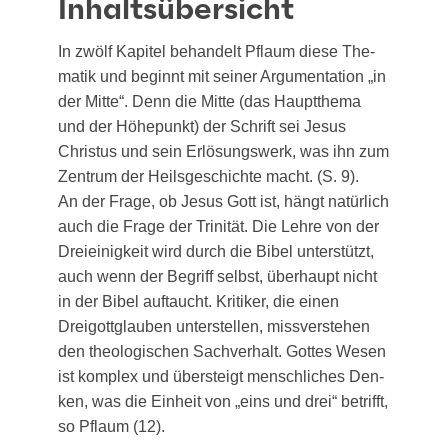
Inhaltsübersicht
In zwölf Kapi­tel behan­delt Pflaum die­se The­
ma­tik und beginnt mit sei­ner Argu­men­ta­ti­on „in
der Mit­te“. Denn die Mit­te (das Haupt­the­ma
und der Höhe­punkt) der Schrift sei Jesus
Chris­tus und sein Erlö­sungs­werk, was ihn zum
Zen­trum der Heils­ge­schich­te macht. (S. 9).
An der Fra­ge, ob Jesus Gott ist, hängt natür­lich
auch die Fra­ge der Tri­ni­tät. Die Leh­re von der
Drei­ei­nig­keit wird durch die Bibel unter­stützt,
auch wenn der Begriff selbst, über­haupt nicht
in der Bibel auf­taucht. Kri­ti­ker, die einen
Dreigott­glau­ben unter­stel­len, miss­ver­ste­hen
den theo­lo­gi­schen Sach­ver­halt. Got­tes Wesen
ist kom­plex und über­steigt mensch­li­ches Den­
ken, was die Ein­heit von „eins und drei“ betrifft,
so Pflaum (12).