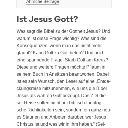
Ähn­li­che Beiträge
Ist Jesus Gott?
Was sagt die Bibel zu der Gott­heit Jesus? Und
war­um ist die­se Fra­ge wich­tig? Was sind die
Kon­se­quen­zen, wenn man das nicht mehr
glaubt? Kann Gott zu Gott beten? Und auch
eine span­nen­de Fra­ge: Starb Gott am Kreuz?
Die­se und wei­te­re Fra­gen möch­te Pflaum in
sei­nem Buch in Ansät­zen beant­wor­ten. Dabei
ist es sein Wunsch, den Leser auf eine „Ent­de­
ckungs­rei­se mit­zu­neh­men, wie uns die Bibel
Jesus als wah­ren Gott bezeugt. Das Ziel die­
ser Rei­se sol­len nicht nur biblisch-theo­lo­gi­
sche Rich­tig­kei­ten sein, son­dern ein ganz neu­
es Stau­nen und Anbe­ten dar­über, wer Jesus
Chris­tus ist und was wir in ihm haben.“ (Sei­