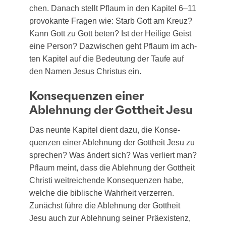
chen. Danach stellt Pflaum in den Kapi­tel 6–11
pro­vo­kan­te Fra­gen wie: Starb Gott am Kreuz?
Kann Gott zu Gott beten? Ist der Hei­li­ge Geist
eine Per­son? Dazwi­schen geht Pflaum im ach­
ten Kapi­tel auf die Bedeu­tung der Tau­fe auf
den Namen Jesus Chris­tus ein.
Konsequenzen einer
Ablehnung der Gottheit Jesu
Das neun­te Kapi­tel dient dazu, die Kon­se­
quen­zen einer Ableh­nung der Gott­heit Jesu zu
spre­chen? Was ändert sich? Was ver­liert man?
Pflaum meint, dass die Ableh­nung der Gott­heit
Chris­ti weit­rei­chen­de Kon­se­quen­zen habe,
wel­che die bibli­sche Wahr­heit ver­zer­ren.
Zunächst füh­re die Ableh­nung der Gott­heit
Jesu auch zur Ableh­nung sei­ner Prä­exis­tenz,