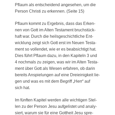
Pflaum als ent­schei­dend ange­se­hen, um die
Per­son Chris­ti zu erken­nen. (Sei­te 15)
Pflaum kommt zu Ergeb­nis, dass das Erken­
nen von Gott im Alten Tes­ta­ment bruch­stück­
haft war. Durch die heils­ge­schicht­li­che Ent­
wick­lung zeigt sich Gott erst im Neu­en Tes­ta­
ment so voll­endet, wie er es beab­sich­tigt hat.
Dies führt Pflaum dazu, in den Kapi­teln 3 und
4 noch­mals zu zei­gen, was wir im Alten Tes­ta­
ment über Gott als Wesen erfah­ren, ob dar­in
bereits Anspie­lun­gen auf eine Drei­ei­nig­keit lie­
gen und was es mit dem Begriff „Herr“ auf
sich hat.
Im fünf­ten Kapi­tel wer­den alle wich­ti­gen Stel­
len zu der Per­son Jesu auf­ge­lis­tet und ana­ly­
siert, war­um sie für eine Gott­heit Jesu spre­