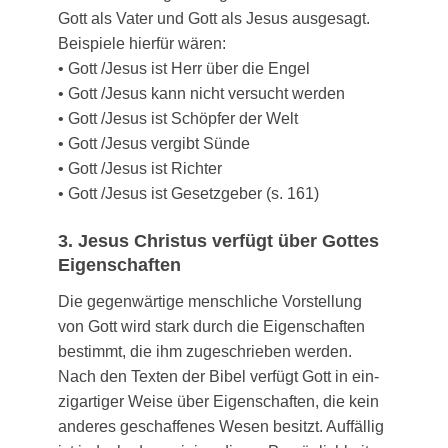
Gott als Vater und Gott als Jesus aus­ge­sagt.
Bei­spie­le hier­für wären:
• Gott /​Jesus ist Herr über die Engel
• Gott /​Jesus kann nicht ver­sucht werden
• Gott /​Jesus ist Schöp­fer der Welt
• Gott /​Jesus ver­gibt Sünde
• Gott /​Jesus ist Richter
• Gott /​Jesus ist Gesetz­ge­ber (s. 161)
3. Jesus Christus verfügt über Gottes
Eigenschaften
Die gegen­wär­ti­ge mensch­li­che Vor­stel­lung
von Gott wird stark durch die Eigen­schaf­ten
bestimmt, die ihm zuge­schrie­ben wer­den.
Nach den Tex­ten der Bibel ver­fügt Gott in ein­
zig­ar­ti­ger Wei­se über Eigen­schaf­ten, die kein
ande­res geschaf­fe­nes Wesen besitzt. Auf­fäl­lig