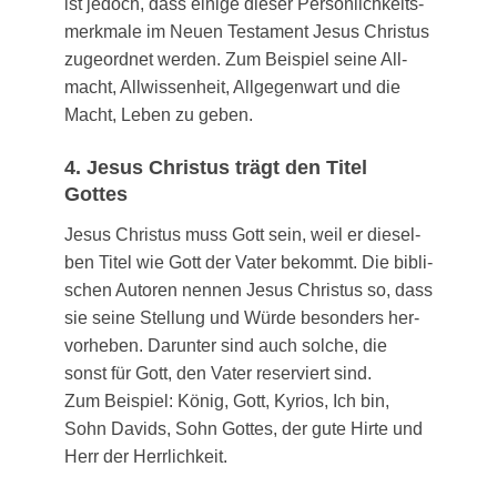
ist jedoch, dass eini­ge die­ser Per­sön­lich­keits­
merk­ma­le im Neu­en Tes­ta­ment Jesus Chris­tus
zuge­ord­net wer­den. Zum Bei­spiel sei­ne All­
macht, All­wis­sen­heit, All­ge­gen­wart und die
Macht, Leben zu geben.
4. Jesus Christus trägt den Titel
Gottes
Jesus Chris­tus muss Gott sein, weil er die­sel­
ben Titel wie Gott der Vater bekommt. Die bibli­
schen Autoren nen­nen Jesus Chris­tus so, dass
sie sei­ne Stel­lung und Wür­de beson­ders her­
vor­he­ben. Dar­un­ter sind auch sol­che, die
sonst für Gott, den Vater reser­viert sind.
Zum Bei­spiel: König, Gott, Kyri­os, Ich bin,
Sohn Davids, Sohn Got­tes, der gute Hir­te und
Herr der Herrlichkeit.