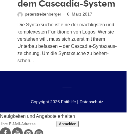
dem Cascadia-System
peterstreitenberger
6. März 2017
Die Syn­tax­su­che ist eine der mäch­tigs­ten und
kom­ple­xes­ten Funk­tio­nen von Logos. Wer sie
ver­ste­hen will, muss sich zuerst mit ihrem
Unter­bau befas­sen – der Cas­ca­dia-Syn­tax­aus­
zeich­nung. Um die Syn­tax­su­che zu beherr­
schen...
Copyright 2026 Faithlife | Datenschutz