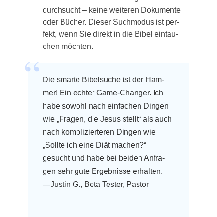
durch­sucht – kei­ne wei­te­ren Doku­men­te
oder Bücher. Die­ser Such­mo­dus ist per­
fekt, wenn Sie direkt in die Bibel ein­tau­
chen möchten.
Die smar­te Bibel­su­che ist der Ham­
mer! Ein ech­ter Game-Chan­ger. Ich
habe sowohl nach ein­fa­chen Din­gen
wie „Fra­gen, die Jesus stellt“ als auch
nach kom­pli­zier­te­ren Din­gen wie
„Soll­te ich eine Diät machen?“
gesucht und habe bei bei­den Anfra­
gen sehr gute Ergeb­nis­se erhal­ten.
—Jus­tin G., Beta Tes­ter, Pastor