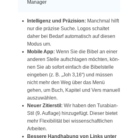
Manager
Intel­li­genz und Prä­zi­si­on:
Manch­mal hilft
nur die prä­zi­se Suche. Logos schal­tet
daher bei Bedarf auto­ma­tisch auf die­sen
Modus um.
Mobi­le App:
Wenn Sie die Bibel an einer
ande­ren Stel­le auf­schla­gen möch­ten, kön­
nen Sie ab sofort ein­fach die Bibel­stel­le
ein­ge­ben (z. B. „Joh 3,16“) und müs­sen
nicht mehr den Weg über das Menü
gehen, um Buch, Kapi­tel und Vers manu­ell
auszuwählen.
Neu­er Zitier­stil:
Wir haben den Tura­bi­an-
Stil (9. Auf­la­ge) hin­zu­ge­fügt. Die­ser bie­tet
mehr Fle­xi­bi­li­tät bei wis­sen­schaft­li­chen
Arbeiten.
Bes­se­re Hand­ha­bung von Links unter