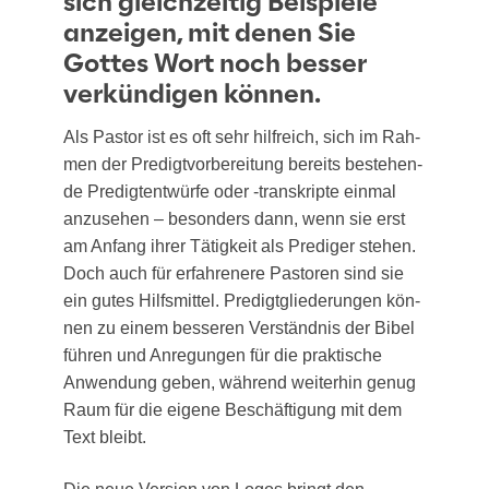
sich gleichzeitig Beispiele
anzeigen, mit denen Sie
Gottes Wort noch besser
verkündigen können.
Als Pas­tor ist es oft sehr hilf­reich, sich im Rah­
men der Pre­digt­vor­be­rei­tung bereits bestehen­
de Pre­dig­t­ent­wür­fe oder ‑tran­skrip­te ein­mal
anzu­se­hen – beson­ders dann, wenn sie erst
am Anfang ihrer Tätig­keit als Pre­di­ger ste­hen.
Doch auch für erfah­re­ne­re Pas­to­ren sind sie
ein gutes Hilfs­mit­tel. Pre­digt­glie­de­run­gen kön­
nen zu einem bes­se­ren Ver­ständ­nis der Bibel
füh­ren und Anre­gun­gen für die prak­ti­sche
Anwen­dung geben, wäh­rend wei­ter­hin genug
Raum für die eige­ne Beschäf­ti­gung mit dem
Text bleibt.