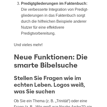
Pre­digt­glie­de­run­gen im Fak­ten­buch:
Die ver­bes­ser­te Inte­gra­ti­on von Pre­digt­
glie­de­run­gen in das Fak­ten­buch sorgt
durch die hilf­rei­chen Bei­spie­le ande­rer
Nut­zer für eine effek­ti­ve­re
Predigtvorbereitung.
Und vie­les mehr!
Neue Funktionen: Die
smarte Bibelsuche
Stellen Sie Fragen wie im
echten Leben.
Logos weiß,
was Sie suchen
Ob Sie ein The­ma (z. B. „Tri­ni­tät“) oder eine
Fra­ge (z. B. „Wie groß war Noahs Arche?“) ein­