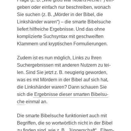
ge­ben oder ein­fach nur beschrei­ben, wonach
Sie suchen (z. B. „Mör­der in der Bibel, die
Links­hän­der waren“) – die smar­te Bibel­su­che
lie­fert hilf­rei­che Ergeb­nis­se. Und das ohne
kom­pli­zier­te Such­syn­tax mit geschweif­ten
Klam­mern und kryp­ti­schen Formulierungen.
Zudem ist es nun mög­lich, Links zu Ihren
Such­ergeb­nis­sen mit ande­ren Nut­zern zu tei­
len. Sind Sie jetzt z. B. neu­gie­rig gewor­den,
was es mit Mör­dern in der Bibel auf sich hat,
die Links­hän­der waren? Dann schau­en Sie
sich die
Ergeb­nis­se die­ser smar­ten Bibel­su­
che
ein­mal an.
Die smar­te Bibel­su­che funk­tio­niert auch mit
Begrif­fen, die so wort­wört­lich nicht in der Bibel
zu fin­den sind, wie z. B. „Jün­ger­schaft“, „Eltern­