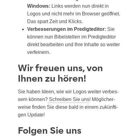
Win­dows:
Links wer­den nun direkt in
Logos und nicht mehr im Brow­ser geöff­net.
Das spart Zeit und Klicks.
Ver­bes­se­run­gen im Pre­dig­tedi­tor:
Sie
kön­nen nun Bibel­stel­len im Pre­dig­tedi­tor
direkt bear­bei­ten und Ihre Inhal­te so wei­ter
verfeinern.
Wir freuen uns, von
Ihnen zu hören!
Sie haben Ideen, wie wir Logos wei­ter ver­bes­
sern kön­nen?
Schrei­ben Sie uns
! Mög­li­cher­
wei­se fin­den Sie die­se bald in einem zukünf­ti­
gen Update!
Folgen Sie uns