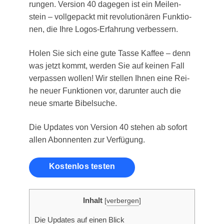
run­gen. Ver­si­on 40 dage­gen ist ein Mei­len­
stein – voll­ge­packt mit revo­lu­tio­nä­ren Funk­tio­
nen, die Ihre Logos-Erfah­rung verbessern.
Holen Sie sich eine gute Tas­se Kaf­fee – denn
was jetzt kommt, wer­den Sie auf kei­nen Fall
ver­pas­sen wol­len! Wir stel­len Ihnen eine Rei­
he neu­er Funk­tio­nen vor, dar­un­ter auch die
neue smar­te Bibelsuche.
Die Updates von Ver­si­on 40 ste­hen ab sofort
allen Abon­nen­ten zur Verfügung.
kos­ten­los testen
Inhalt
[
verbergen
]
Die Updates auf einen Blick