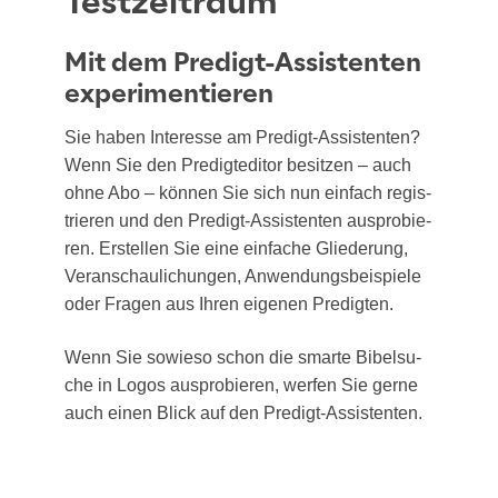
Testzeitraum
Mit dem Predigt-Assistenten
experimentieren
Sie haben Inter­es­se am Pre­digt-Assis­ten­ten?
Wenn Sie den Pre­dig­tedi­tor besit­zen – auch
ohne Abo – kön­nen Sie sich nun ein­fach regis­
trie­ren und den Pre­digt-Assis­ten­ten aus­pro­bie­
ren. Erstel­len Sie eine ein­fa­che Glie­de­rung,
Ver­an­schau­li­chun­gen, Anwen­dungs­bei­spie­le
oder Fra­gen aus Ihren eige­nen Predigten.
Wenn Sie sowie­so schon die smar­te Bibel­su­
che in Logos aus­pro­bie­ren, wer­fen Sie ger­ne
auch einen Blick auf den Predigt-Assistenten.