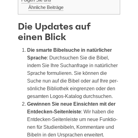
Ähn­li­che Beiträge
Die Updates auf
einen Blick
Die smar­te Bibel­su­che in natür­li­cher
Spra­che
: Durch­su­chen Sie die Bibel,
indem Sie Ihre Such­an­fra­ge in natür­li­cher
Spra­che for­mu­lie­ren. Sie kön­nen die
Suche nun auf die Bibel oder auf Ihre per­
sön­li­che Biblio­thek ein­gren­zen oder den
gesam­ten Logos-Kata­log durchsuchen.
Gewin­nen Sie neue Ein­sich­ten mit der
Ent­de­cken-Sei­ten­leis­te
: Wir haben die
Ent­de­cken-Sei­ten­leis­te um neue Funk­tio­
nen für Stu­di­en­bi­beln, Kom­men­ta­re und
Bibeln in den Urspra­chen erweitert.