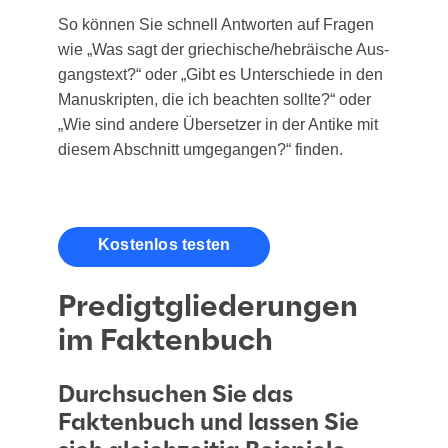
So kön­nen Sie schnell Ant­wor­ten auf Fra­gen
wie „Was sagt der griechische/​hebräische Aus­
gangs­text?“ oder „Gibt es Unter­schie­de in den
Manu­skrip­ten, die ich beach­ten soll­te?“ oder
„Wie sind ande­re Über­set­zer in der Anti­ke mit
die­sem Abschnitt umge­gan­gen?“ finden.
kos­ten­los testen
Predigtgliederungen
im Faktenbuch
Durchsuchen Sie das
Faktenbuch und lassen Sie