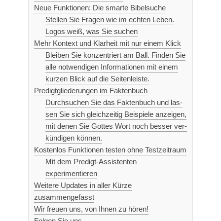
Neue Funk­tio­nen: Die smar­te Bibelsuche
Stel­len Sie Fra­gen wie im ech­ten Leben.
Logos weiß, was Sie suchen
Mehr Kon­text und Klar­heit mit nur einem Klick
Blei­ben Sie kon­zen­triert am Ball. Fin­den Sie
alle not­wen­di­gen Infor­ma­tio­nen mit einem
kur­zen Blick auf die Seitenleiste.
Pre­digt­glie­de­run­gen im Faktenbuch
Durch­su­chen Sie das Fak­ten­buch und las­
sen Sie sich gleich­zei­tig Bei­spie­le anzei­gen,
mit denen Sie Got­tes Wort noch bes­ser ver­
kün­di­gen können.
Kos­ten­los Funk­tio­nen tes­ten ohne Testzeitraum
Mit dem Pre­digt-Assis­ten­ten
experimentieren
Wei­te­re Updates in aller Kür­ze
zusammengefasst
Wir freu­en uns, von Ihnen zu hören!
Fol­gen Sie uns