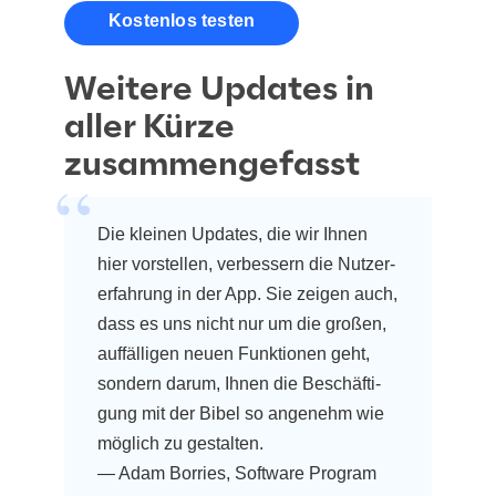
kos­ten­los testen
Weitere Updates in
aller Kürze
zusammengefasst
Die klei­nen Updates, die wir Ihnen
hier vor­stel­len, ver­bes­sern die Nut­zer­
er­fah­rung in der App. Sie zei­gen auch,
dass es uns nicht nur um die gro­ßen,
auf­fäl­li­gen neu­en Funk­tio­nen geht,
son­dern dar­um, Ihnen die Beschäf­ti­
gung mit der Bibel so ange­nehm wie
mög­lich zu gestal­ten.
— Adam Bor­ries, Soft­ware Pro­gram