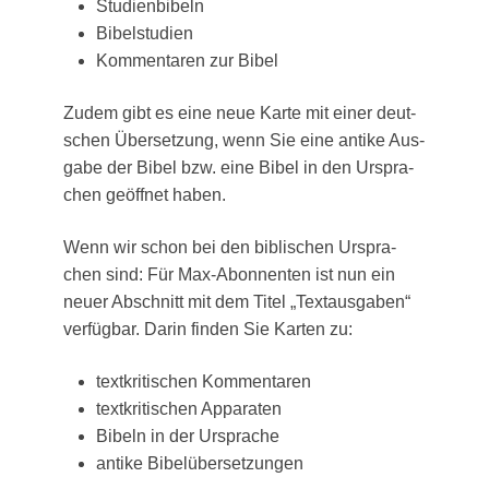
Stu­di­en­bi­beln
Bibel­stu­di­en
Kom­men­ta­ren zur Bibel
Zudem gibt es eine neue Kar­te mit einer deut­
schen Über­set­zung, wenn Sie eine anti­ke Aus­
ga­be der Bibel bzw. eine Bibel in den Urspra­
chen geöff­net haben.
Wenn wir schon bei den bibli­schen Urspra­
chen sind: Für Max-Abon­nen­ten ist nun ein
neu­er Abschnitt mit dem Titel „Text­aus­ga­ben“
ver­füg­bar. Dar­in fin­den Sie Kar­ten zu:
text­kri­ti­schen Kommentaren
text­kri­ti­schen Apparaten
Bibeln in der Ursprache
anti­ke Bibelübersetzungen