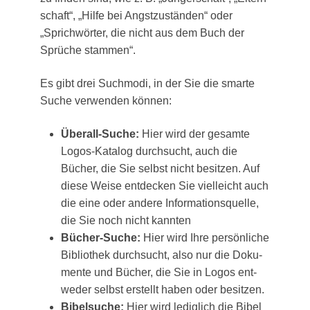
schaft“, „Hil­fe bei Angst­zu­stän­den“ oder
„Sprich­wör­ter, die nicht aus dem Buch der
Sprü­che stammen“.
Es gibt drei Such­mo­di, in der Sie die smar­te
Suche ver­wen­den können:
Über­all-Suche:
Hier wird der gesam­te
Logos-Kata­log durch­sucht, auch die
Bücher, die Sie selbst nicht besit­zen. Auf
die­se Wei­se ent­de­cken Sie viel­leicht auch
die eine oder ande­re Infor­ma­ti­ons­quel­le,
die Sie noch nicht kannten
Bücher-Suche:
Hier wird Ihre per­sön­li­che
Biblio­thek durch­sucht, also nur die Doku­
men­te und Bücher, die Sie in Logos ent­
we­der selbst erstellt haben oder besitzen.
Bibel­su­che:
Hier wird ledig­lich die Bibel