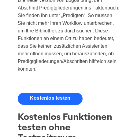
Die neue Ver­si­on von Logos bringt den
Abschnitt Pre­digt­glie­de­run­gen ins Fak­ten­buch.
Sie fin­den ihn unter „Pre­dig­ten“. So müs­sen
Sie nicht mehr Ihren Work­flow unter­bre­chen,
um Ihre Biblio­thek zu durch­su­chen. Die­se
Funk­tio­nen an einem Ort zu haben bedeu­tet,
dass Sie kei­nen zusätz­li­chen Assis­ten­ten
mehr öff­nen müs­sen, um her­aus­zu­fin­den, ob
Predigtgliederungen/​Abschriften hilf­reich sein
könnten.
kos­ten­los testen
Kostenlos Funktionen
testen ohne