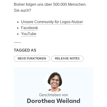
Bis­her fol­gen uns über 500.000 Men­schen.
Sie auch?
Unse­re Com­mu­ni­ty für Logos-Nutzer
Face­book
You­Tube
TAGGED AS
NEUE FUNKTIONEN
RELEASE NOTES
Geschrieben von
Dorothea Weiland