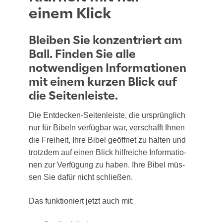
einem Klick
Bleiben Sie konzentriert am
Ball. Finden Sie alle
notwendigen Informationen
mit einem kurzen Blick auf
die Seitenleiste.
Die Ent­de­cken-Sei­ten­leis­te, die ursprüng­lich
nur für Bibeln ver­füg­bar war, ver­schafft Ihnen
die Frei­heit, Ihre Bibel geöff­net zu hal­ten und
trotz­dem auf einen Blick hilf­rei­che Infor­ma­tio­
nen zur Ver­fü­gung zu haben. Ihre Bibel müs­
sen Sie dafür nicht schließen.
Das funk­tio­niert jetzt auch mit: