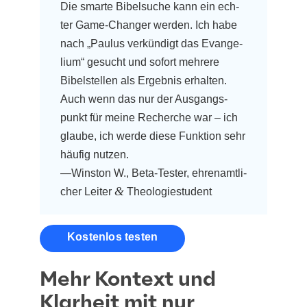
Die smar­te Bibel­su­che kann ein ech­
ter Game-Chan­ger wer­den. Ich habe
nach „Pau­lus ver­kün­digt das Evan­ge­
li­um“ gesucht und sofort meh­re­re
Bibel­stel­len als Ergeb­nis erhal­ten.
Auch wenn das nur der Aus­gangs­
punkt für mei­ne Recher­che war – ich
glau­be, ich wer­de die­se Funk­ti­on sehr
häu­fig nut­zen.
—Win­s­ton W., Beta-Tes­ter, ehren­amt­li­
&
cher Lei­ter
Theologiestudent
kos­ten­los testen
Mehr Kontext und
Klarheit mit nur