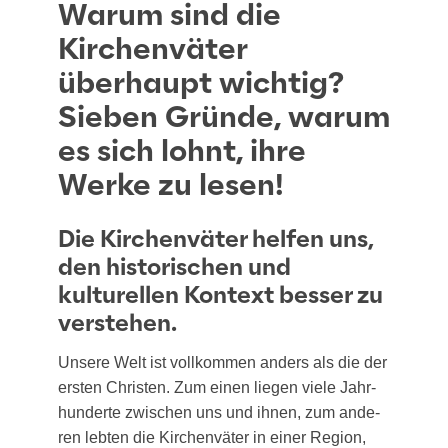
Warum sind die
Kirchenväter
überhaupt wichtig?
Sieben Gründe, warum
es sich lohnt, ihre
Werke zu lesen!
Die Kirchenväter helfen uns,
den historischen und
kulturellen Kontext besser zu
verstehen.
Unse­re Welt ist voll­kom­men anders als die der
ers­ten Chris­ten. Zum einen lie­gen vie­le Jahr­
hun­der­te zwi­schen uns und ihnen, zum ande­
ren leb­ten die Kir­chen­vä­ter in einer Regi­on,