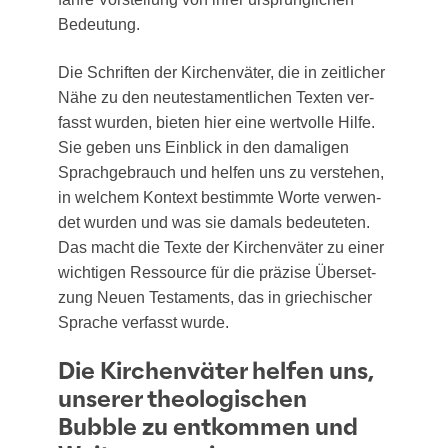
Bedeutung.
Die Schrif­ten der Kir­chen­vä­ter, die in zeit­li­cher
Nähe zu den neu­tes­ta­ment­li­chen Tex­ten ver­
fasst wur­den, bie­ten hier eine wert­vol­le Hil­fe.
Sie geben uns Ein­blick in den dama­li­gen
Sprach­ge­brauch und hel­fen uns zu ver­ste­hen,
in wel­chem Kon­text bestimm­te Wor­te ver­wen­
det wur­den und was sie damals bedeu­te­ten.
Das macht die Tex­te der Kir­chen­vä­ter zu einer
wich­ti­gen Res­sour­ce für die prä­zi­se Über­set­
zung Neu­en Tes­ta­ments, das in grie­chi­scher
Spra­che ver­fasst wurde.
Die Kirchenväter helfen uns,
unserer theologischen
Bubble zu entkommen und