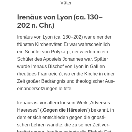
Irenäus von Lyon (ca. 130–
202 n. Chr.)
Ire­nä­us von Lyon
(ca. 130–202) war einer der
frühs­ten Kir­chen­vä­ter. Er war wahr­schein­lich
ein Schü­ler von Poly­karp, der wie­der­um ein
Schü­ler des Apos­tels Johan­nes war. Spä­ter
wur­de Ire­nä­us Bischof von Lyon in Gal­li­en
(heu­ti­ges Frank­reich), wo er die Kir­che in einer
Zeit gro­ßer Bedräng­nis und theo­lo­gi­scher Aus­
ein­an­der­set­zun­gen leitete.
Ire­nä­us ist vor allem für sein Werk „Adver­sus
Haere­ses“ („
Gegen die Häre­si­en
“) bekannt, in
dem er sich ent­schie­den gegen die gnos­ti­
schen Leh­ren wand­te, die zu sei­ner Zeit ver­