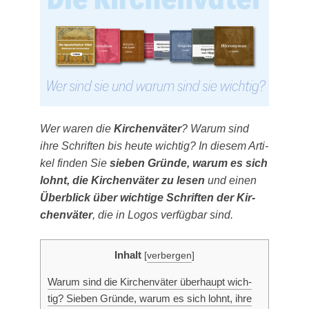
Wer waren die
Kir­chen­vä­ter
? War­um sind
ihre Schrif­ten bis heu­te wich­tig? In die­sem Arti­
kel fin­den Sie
sie­ben Grün­de, war­um es sich
lohnt, die Kir­chen­vä­ter zu lesen
und einen
Über­blick über wich­ti­ge Schrif­ten der Kir­
chen­vä­ter
, die in Logos ver­füg­bar sind.
Inhalt
[
verbergen
]
War­um sind die Kir­chen­vä­ter über­haupt wich­
tig? Sie­ben Grün­de, war­um es sich lohnt, ihre