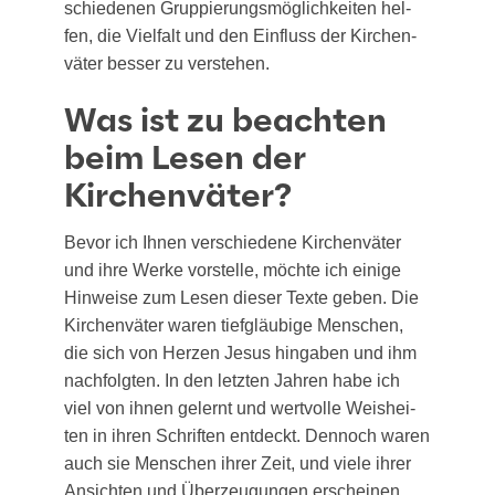
schie­de­nen Grup­pie­rungs­mög­lich­kei­ten hel­
fen, die Viel­falt und den Ein­fluss der Kir­chen­
vä­ter bes­ser zu verstehen.
Was ist zu beachten
beim Lesen der
Kirchenväter?
Bevor ich Ihnen ver­schie­de­ne Kir­chen­vä­ter
und ihre Wer­ke vor­stel­le, möch­te ich eini­ge
Hin­wei­se zum Lesen die­ser Tex­te geben. Die
Kir­chen­vä­ter waren tief­gläu­bi­ge Men­schen,
die sich von Her­zen Jesus hin­ga­ben und ihm
nach­folg­ten. In den letz­ten Jah­ren habe ich
viel von ihnen gelernt und wert­vol­le Weis­hei­
ten in ihren Schrif­ten ent­deckt. Den­noch waren
auch sie Men­schen ihrer Zeit, und vie­le ihrer
Ansich­ten und Über­zeu­gun­gen erschei­nen