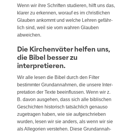
Wenn wir ihre Schrif­ten stu­die­ren, hilft uns das,
kla­rer zu erken­nen, wor­auf es im christ­li­chen
Glau­ben ankommt und wel­che Leh­ren gefähr­
lich sind, weil sie vom wah­ren Glau­ben
abweichen.
Die Kirchenväter helfen uns,
die Bibel besser zu
interpretieren.
Wir alle lesen die Bibel durch den Fil­ter
bestimm­ter Grund­an­nah­men, die unse­re Inter­
pre­ta­ti­on der Tex­te beein­flus­sen. Wenn wir z.
B. davon aus­ge­hen, dass sich alle bibli­schen
Geschich­ten his­to­risch tat­säch­lich genau­so
zuge­tra­gen haben, wie sie auf­ge­schrie­ben
wur­den, lesen wir sie anders, als wenn wir sie
als Alle­go­rien ver­ste­hen. Die­se Grund­an­nah­