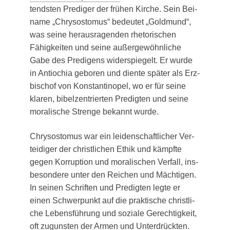
tends­ten Pre­di­ger der frü­hen Kir­che. Sein Bei­
na­me „Chry­sosto­mus“ bedeu­tet „Gold­mund“,
was sei­ne her­aus­ra­gen­den rhe­to­ri­schen
Fähig­kei­ten und sei­ne außer­ge­wöhn­li­che
Gabe des Pre­di­gens wider­spie­gelt. Er wur­de
in Antio­chia gebo­ren und dien­te spä­ter als Erz­
bi­schof von Kon­stan­ti­no­pel, wo er für sei­ne
kla­ren, bibel­zen­trier­ten Pre­dig­ten und sei­ne
mora­li­sche Stren­ge bekannt wurde.
Chry­sosto­mus war ein lei­den­schaft­li­cher Ver­
tei­di­ger der christ­li­chen Ethik und kämpf­te
gegen Kor­rup­ti­on und mora­li­schen Ver­fall, ins­
be­son­de­re unter den Rei­chen und Mäch­ti­gen.
In sei­nen Schrif­ten und Pre­dig­ten leg­te er
einen Schwer­punkt auf die prak­ti­sche christ­li­
che Lebens­füh­rung und sozia­le Gerech­tig­keit,
oft zuguns­ten der Armen und Unter­drück­ten.