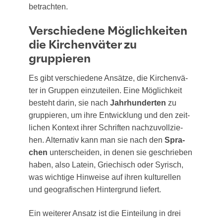
betrachten.
Verschiedene Möglichkeiten
die Kirchenväter zu
gruppieren
Es gibt ver­schie­de­ne Ansät­ze, die Kir­chen­vä­
ter in Grup­pen ein­zu­tei­len. Eine Mög­lich­keit
besteht dar­in, sie nach
Jahr­hun­der­ten
zu
grup­pie­ren, um ihre Ent­wick­lung und den zeit­
li­chen Kon­text ihrer Schrif­ten nach­zu­voll­zie­
hen. Alter­na­tiv kann man sie nach den
Spra­
chen
unter­schei­den, in denen sie geschrie­ben
haben, also Latein, Grie­chisch oder Syrisch,
was wich­ti­ge Hin­wei­se auf ihren kul­tu­rel­len
und geo­gra­fi­schen Hin­ter­grund liefert.
Ein wei­te­rer Ansatz ist die Ein­tei­lung in drei