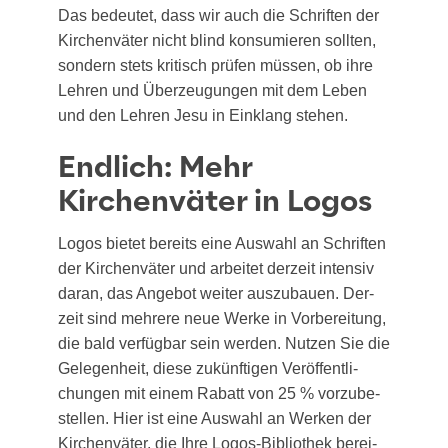
Das bedeu­tet, dass wir auch die Schrif­ten der
Kir­chen­vä­ter nicht blind kon­su­mie­ren soll­ten,
son­dern stets kri­tisch prü­fen müs­sen, ob ihre
Leh­ren und Über­zeu­gun­gen mit dem Leben
und den Leh­ren Jesu in Ein­klang stehen.
Endlich: Mehr
Kirchenväter in Logos
Logos bie­tet bereits eine Aus­wahl an Schrif­ten
der Kir­chen­vä­ter und arbei­tet der­zeit inten­siv
dar­an, das Ange­bot wei­ter aus­zu­bau­en. Der­
zeit sind meh­re­re neue Wer­ke in Vor­be­rei­tung,
die bald ver­füg­bar sein wer­den. Nut­zen Sie die
Gele­gen­heit, die­se zukünf­ti­gen Ver­öf­fent­li­
chun­gen mit einem Rabatt von 25 % vor­zu­be­
stel­len. Hier ist eine Aus­wahl an Wer­ken der
Kir­chen­vä­ter, die Ihre Logos-Biblio­thek berei­