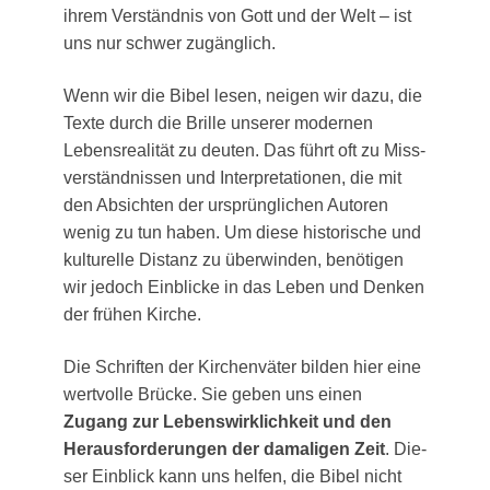
ihrem Ver­ständ­nis von Gott und der Welt – ist
uns nur schwer zugänglich.
Wenn wir die Bibel lesen, nei­gen wir dazu, die
Tex­te durch die Bril­le unse­rer moder­nen
Lebens­rea­li­tät zu deu­ten. Das führt oft zu Miss­
ver­ständ­nis­sen und Inter­pre­ta­tio­nen, die mit
den Absich­ten der ursprüng­li­chen Autoren
wenig zu tun haben. Um die­se his­to­ri­sche und
kul­tu­rel­le Distanz zu über­win­den, benö­ti­gen
wir jedoch Ein­bli­cke in das Leben und Den­ken
der frü­hen Kirche.
Die Schrif­ten der Kir­chen­vä­ter bil­den hier eine
wert­vol­le Brü­cke. Sie geben uns einen
Zugang zur Lebens­wirk­lich­keit und den
Her­aus­for­de­run­gen der dama­li­gen Zeit
. Die­
ser Ein­blick kann uns hel­fen, die Bibel nicht