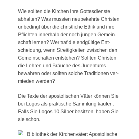
Wie soll­ten die Kir­chen ihre Got­tes­diens­te
abhal­ten? Was muss­ten neu­be­kehr­te Chris­ten
unbe­dingt über die christ­li­che Ethik und ihre
Pflich­ten inner­halb der noch jun­gen Gemein­
schaft ler­nen? Wer traf die end­gül­ti­ge Ent­
schei­dung, wenn Strei­tig­kei­ten zwi­schen den
Gemein­schaf­ten ent­ste­hen? Soll­ten Chris­ten
die Leh­ren und Bräu­che des Juden­tums
bewah­ren oder soll­ten sol­che Tra­di­tio­nen ver­
mie­den werden?
Die Tex­te der apos­to­li­schen Väter kön­nen Sie
bei Logos als prak­ti­sche Samm­lung kau­fen.
Falls Sie Logos 10 Sil­ber besit­zen, haben Sie
sie schon.