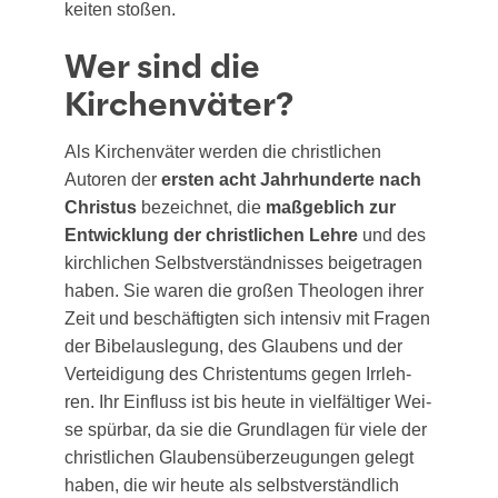
kei­ten stoßen.
Wer sind die
Kirchenväter?
Als Kir­chen­vä­ter wer­den die christ­li­chen
Autoren der
ers­ten acht Jahr­hun­der­te nach
Chris­tus
bezeich­net, die
maß­geb­lich zur
Ent­wick­lung der christ­li­chen Leh­re
und des
kirch­li­chen Selbst­ver­ständ­nis­ses bei­getra­gen
haben. Sie waren die gro­ßen Theo­lo­gen ihrer
Zeit und beschäf­tig­ten sich inten­siv mit Fra­gen
der Bibel­aus­le­gung, des Glau­bens und der
Ver­tei­di­gung des Chris­ten­tums gegen Irr­leh­
ren. Ihr Ein­fluss ist bis heu­te in viel­fäl­ti­ger Wei­
se spür­bar, da sie die Grund­la­gen für vie­le der
christ­li­chen Glau­bens­über­zeu­gun­gen gelegt
haben, die wir heu­te als selbst­ver­ständ­lich