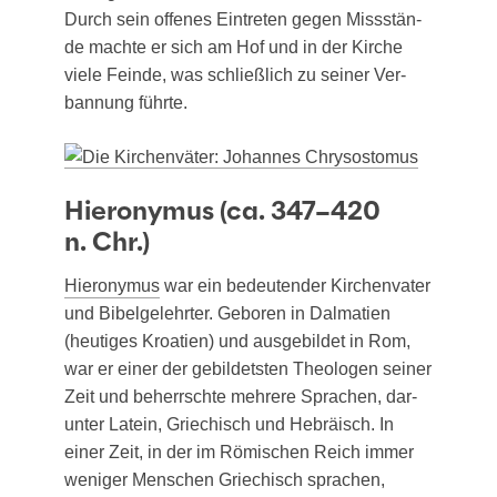
Durch sein offe­nes Ein­tre­ten gegen Miss­stän­
de mach­te er sich am Hof und in der Kir­che
vie­le Fein­de, was schließ­lich zu sei­ner Ver­
ban­nung führte.
Hieronymus (ca. 347–420
n. Chr.)
Hie­ro­ny­mus
war ein bedeu­ten­der Kir­chen­va­ter
und Bibel­ge­lehr­ter. Gebo­ren in Dal­ma­ti­en
(heu­ti­ges Kroa­ti­en) und aus­ge­bil­det in Rom,
war er einer der gebil­dets­ten Theo­lo­gen sei­ner
Zeit und beherrsch­te meh­re­re Spra­chen, dar­
un­ter Latein, Grie­chisch und Hebrä­isch. In
einer Zeit, in der im Römi­schen Reich immer
weni­ger Men­schen Grie­chisch spra­chen,