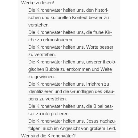
Wer­ke zu lesen!
Die Kir­chen­vä­ter hel­fen uns, den his­to­ri­
schen und kul­tu­rel­len Kon­text bes­ser zu
verstehen.
Die Kir­chen­vä­ter hel­fen uns, die frü­he Kir­
che zu rekonstruieren.
Die Kir­chen­vä­ter hel­fen uns, Wor­te bes­ser
zu verstehen.
Die Kir­chen­vä­ter hel­fen uns, unse­rer theo­lo­
gi­schen Bubble zu ent­kom­men und Wei­te
zu gewinnen.
Die Kir­chen­vä­ter hel­fen uns, Irr­leh­ren zu
iden­ti­fi­zie­ren und die Grund­la­gen des Glau­
bens zu verstehen.
Die Kir­chen­vä­ter hel­fen uns, die Bibel bes­
ser zu interpretieren.
Die Kir­chen­vä­ter hel­fen uns, Jesus nach­zu­
fol­gen, auch im Ange­sicht von gro­ßem Leid.
Wer sind die Kirchenväter?