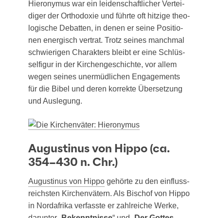
Hie­ro­ny­mus war ein lei­den­schaft­li­cher Ver­tei­
di­ger der Ortho­do­xie und führ­te oft hit­zi­ge theo­
lo­gi­sche Debat­ten, in denen er sei­ne Posi­tio­
nen ener­gisch ver­trat. Trotz sei­nes manch­mal
schwie­ri­gen Cha­rak­ters bleibt er eine Schlüs­
sel­fi­gur in der Kir­chen­ge­schich­te, vor allem
wegen sei­nes uner­müd­li­chen Enga­ge­ments
für die Bibel und deren kor­rek­te Über­set­zung
und Auslegung.
Augustinus von Hippo (ca.
354–430 n. Chr.)
Augus­ti­nus von Hip­po
gehör­te zu den ein­fluss­
reichs­ten Kir­chen­vä­tern. Als Bischof von Hip­po
in Nord­afri­ka ver­fass­te er zahl­rei­che Wer­ke,
dar­un­ter „
Bekennt­nis­se
“ und „
Der Got­tes­