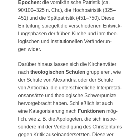
Epo­chen
: die vor­ni­kä­ni­sche Patris­tik (ca.
90/100–325 n. Chr.), die Hoch­pa­tris­tik (325–
451) und die Spät­pa­tris­tik (451–750). Die­se
Ein­tei­lung spie­gelt die ver­schie­de­nen Ent­wick­
lungs­pha­sen der frü­hen Kir­che und ihre theo­
lo­gi­schen und insti­tu­tio­nel­len Ver­än­de­run­
gen wider.
Dar­über hin­aus las­sen sich die Kir­chen­vä­ter
nach
theo­lo­gi­schen Schu­len
grup­pie­ren, wie
der Schu­le von Alex­an­dria oder der Schu­le
von Antio­chia, die unter­schied­li­che Inter­pre­ta­ti­
ons­an­sät­ze und theo­lo­gi­sche Schwer­punk­te
her­vor­ge­bracht haben. Schließ­lich ist auch
eine Kate­go­ri­sie­rung nach
Funk­tio­nen
mög­
lich, wie z. B. die Apo­lo­ge­ten, die sich ins­be­
son­de­re mit der Ver­tei­di­gung des Chris­ten­tums
gegen Kri­tik aus­ein­an­der­setz­ten. Die­se ver­