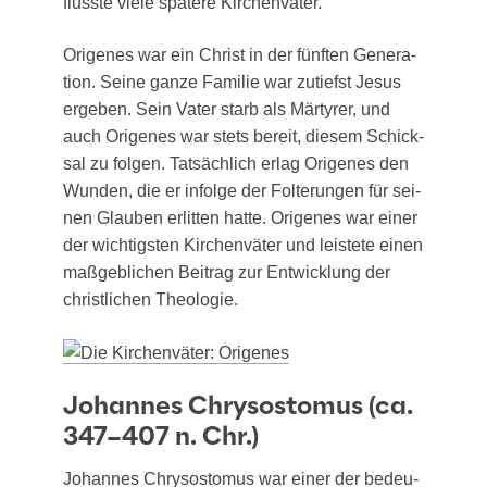
fluss­te vie­le spä­te­re Kirchenväter.
Orig­e­nes war ein Christ in der fünf­ten Gene­ra­
ti­on. Sei­ne gan­ze Fami­lie war zutiefst Jesus
erge­ben. Sein Vater starb als Mär­ty­rer, und
auch Orig­e­nes war stets bereit, die­sem Schick­
sal zu fol­gen. Tat­säch­lich erlag Orig­e­nes den
Wun­den, die er infol­ge der Fol­te­run­gen für sei­
nen Glau­ben erlit­ten hat­te. Orig­e­nes war einer
der wich­tigs­ten Kir­chen­vä­ter und leis­te­te einen
maß­geb­li­chen Bei­trag zur Ent­wick­lung der
christ­li­chen Theologie.
Johannes Chrysostomus (ca.
347–407 n. Chr.)
Johan­nes Chry­sosto­mus
war einer der bedeu­