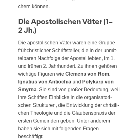
chern können.
Die Apostolischen Väter (1–
2 Jh.)
Die
apos­to­li­schen Väter
waren eine Grup­pe
früh­christ­li­cher Schrift­stel­ler, die in der unmit­
tel­ba­ren Nach­fol­ge der Apos­tel leb­ten, im 1.
und frü­hen 2. Jahr­hun­dert. Zu ihnen gehö­ren
wich­ti­ge Figu­ren wie
Cle­mens von Rom
,
Igna­ti­us von Antio­chia
und
Poly­karp von
Smyr­na
. Sie sind von gro­ßer Bedeu­tung, weil
ihre Schrif­ten Ein­bli­cke in die orga­ni­sa­to­ri­
schen Struk­tu­ren, die Ent­wick­lung der christ­li­
chen Theo­lo­gie und die Glau­bens­pra­xis der
ers­ten Gemein­den geben. Unter ande­rem
haben sie sich mit fol­gen­den Fra­gen
beschäftigt: