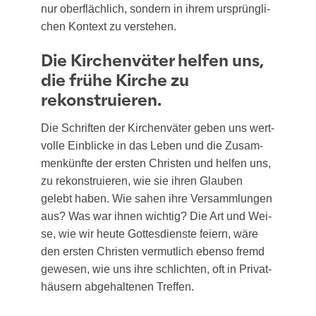
nur ober­fläch­lich, son­dern in ihrem ursprüng­li­
chen Kon­text zu verstehen.
Die Kirchenväter helfen uns,
die frühe Kirche zu
rekonstruieren.
Die Schrif­ten der Kir­chen­vä­ter geben uns wert­
vol­le Ein­bli­cke in das Leben und die Zusam­
men­künf­te der ers­ten Chris­ten und hel­fen uns,
zu rekon­stru­ie­ren, wie sie ihren Glau­ben
gelebt haben. Wie sahen ihre Ver­samm­lun­gen
aus? Was war ihnen wich­tig? Die Art und Wei­
se, wie wir heu­te Got­tes­diens­te fei­ern, wäre
den ers­ten Chris­ten ver­mut­lich eben­so fremd
gewe­sen, wie uns ihre schlich­ten, oft in Pri­vat­
häu­sern abge­hal­te­nen Treffen.