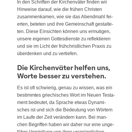
In den Schrif­ten der Kir­chen­vä­ter fin­den wir
Hin­wei­se dar­auf, wie die frü­hen Chris­ten
zusam­men­ka­men, wie sie das Abend­mahl fei­
er­ten, bete­ten und ihre Gemein­schaft gestal­te­
ten. Die­se Ein­sich­ten kön­nen uns ermu­ti­gen,
unse­re eige­nen Got­tes­diens­te zu reflek­tie­ren
und sie im Licht der früh­christ­li­chen Pra­xis zu
über­den­ken und zu vertiefen.
Die Kirchenväter helfen uns,
Worte besser zu verstehen.
Es ist oft schwie­rig, genau zu wis­sen, was ein
bestimm­tes grie­chi­sches Wort im Neu­en Tes­ta­
ment bedeu­tet, da Spra­che etwas Dyna­mi­
sches ist und sich die Bedeu­tung von Wör­tern
im Lau­fe der Zeit ver­än­dern kann. Bei man­
chen Begrif­fen haben wir daher nur eine unge­
fäh­re Vor­stel­lung von ihrer ursprüng­li­chen