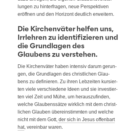
lun­gen zu hin­ter­fra­gen, neue Per­spek­ti­ven
eröff­nen und den Hori­zont deut­lich erweitern.
Die Kirchenväter helfen uns,
Irrlehren zu identifizieren und
die Grundlagen des
Glaubens zu verstehen.
Die Kir­chen­vä­ter haben inten­siv dar­um gerun­
gen, die Grund­la­gen des christ­li­chen Glau­
bens zu defi­nie­ren. Zu ihren Leb­zei­ten kur­sier­
ten vie­le ver­schie­de­ne Ideen und sie inves­tier­
ten viel Zeit und Mühe, um her­aus­zu­fin­den,
wel­che Glau­bens­sät­ze wirk­lich mit dem christ­
li­chen Glau­ben über­ein­stimm­ten und wel­che
nicht mit dem Gott,
der sich in Jesus offen­bart
hat
, ver­ein­bar waren.