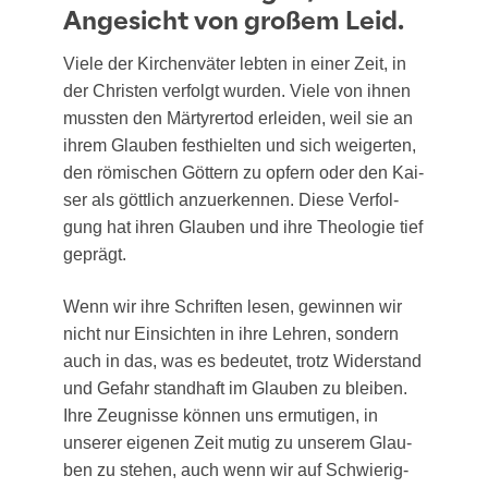
Angesicht von großem Leid.
Vie­le der Kir­chen­vä­ter leb­ten in einer Zeit, in
der Chris­ten ver­folgt wur­den. Vie­le von ihnen
muss­ten den Mär­ty­rer­tod erlei­den, weil sie an
ihrem Glau­ben fest­hiel­ten und sich wei­ger­ten,
den römi­schen Göt­tern zu opfern oder den Kai­
ser als gött­lich anzu­er­ken­nen. Die­se Ver­fol­
gung hat ihren Glau­ben und ihre Theo­lo­gie tief
geprägt.
Wenn wir ihre Schrif­ten lesen, gewin­nen wir
nicht nur Ein­sich­ten in ihre Leh­ren, son­dern
auch in das, was es bedeu­tet, trotz Wider­stand
und Gefahr stand­haft im Glau­ben zu blei­ben.
Ihre Zeug­nis­se kön­nen uns ermu­ti­gen, in
unse­rer eige­nen Zeit mutig zu unse­rem Glau­
ben zu ste­hen, auch wenn wir auf Schwie­rig­