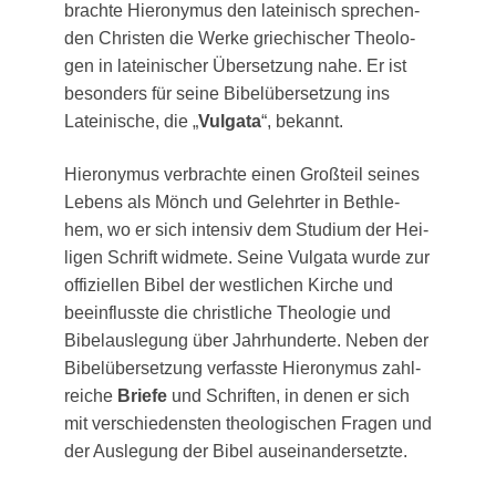
brach­te Hie­ro­ny­mus den latei­nisch spre­chen­
den Chris­ten die Wer­ke grie­chi­scher Theo­lo­
gen in latei­ni­scher Über­set­zung nahe. Er ist
beson­ders für sei­ne Bibel­über­set­zung ins
Latei­ni­sche, die „
Vul­ga­ta
“, bekannt.
Hie­ro­ny­mus ver­brach­te einen Groß­teil sei­nes
Lebens als Mönch und Gelehr­ter in Beth­le­
hem, wo er sich inten­siv dem Stu­di­um der Hei­
li­gen Schrift wid­me­te. Sei­ne Vul­ga­ta wur­de zur
offi­zi­el­len Bibel der west­li­chen Kir­che und
beein­fluss­te die christ­li­che Theo­lo­gie und
Bibel­aus­le­gung über Jahr­hun­der­te. Neben der
Bibel­über­set­zung ver­fass­te Hie­ro­ny­mus zahl­
rei­che
Brie­fe
und Schrif­ten, in denen er sich
mit ver­schie­dens­ten theo­lo­gi­schen Fra­gen und
der Aus­le­gung der Bibel auseinandersetzte.