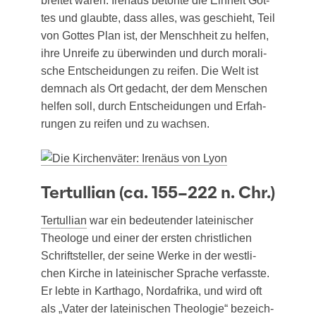
brei­tet waren. Ire­nä­us beton­te die Ein­heit Got­
tes und glaub­te, dass alles, was geschieht, Teil
von Got­tes Plan ist, der Mensch­heit zu hel­fen,
ihre Unrei­fe zu über­win­den und durch mora­li­
sche Ent­schei­dun­gen zu rei­fen. Die Welt ist
dem­nach als Ort gedacht, der dem Men­schen
hel­fen soll, durch Ent­schei­dun­gen und Erfah­
run­gen zu rei­fen und zu wachsen.
Tertullian (ca. 155–222 n. Chr.)
Ter­tul­li­an
war ein bedeu­ten­der latei­ni­scher
Theo­lo­ge und einer der ers­ten christ­li­chen
Schrift­stel­ler, der sei­ne Wer­ke in der west­li­
chen Kir­che in latei­ni­scher Spra­che ver­fass­te.
Er leb­te in Kar­tha­go, Nord­afri­ka, und wird oft
als „Vater der latei­ni­schen Theo­lo­gie“ bezeich­