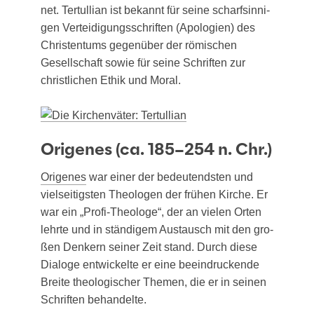
net. Ter­tul­li­an ist bekannt für sei­ne scharf­sin­ni­
gen Ver­tei­di­gungs­schrif­ten (Apo­lo­gien) des
Chris­ten­tums gegen­über der römi­schen
Gesell­schaft sowie für sei­ne Schrif­ten zur
christ­li­chen Ethik und Moral.
Origenes (ca. 185–254 n. Chr.)
Orig­e­nes
war einer der bedeu­tends­ten und
viel­sei­tigs­ten Theo­lo­gen der frü­hen Kir­che. Er
war ein „Pro­fi-Theo­lo­ge“, der an vie­len Orten
lehr­te und in stän­di­gem Aus­tausch mit den gro­
ßen Den­kern sei­ner Zeit stand. Durch die­se
Dia­lo­ge ent­wi­ckel­te er eine beein­dru­cken­de
Brei­te theo­lo­gi­scher The­men, die er in sei­nen
Schrif­ten behandelte.