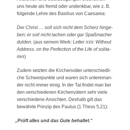
uns heu­te als fremd oder undenk­bar, wie z. B.
fol­gen­de Leh­re des Basi­li­us von Caesarea:
Der Christ … soll sich nicht dem Scherz hin­ge­
ben; er soll nicht lachen oder gar Spaß­ma­cher
dul­den.
(aus sei­nem Werk:
Let­ter
: Wit­hout
XXII
Address. on the Per­fec­tion of the Life of soli­ta­
ries
)
Zudem setz­ten die Kir­chen­vä­ter unter­schied­li­
che Schwer­punk­te und waren sich unter­ein­an­
der nicht immer einig. In der Tat fin­det man bei
den ver­schie­de­nen Kir­chen­vä­tern sehr vie­le
ver­schie­de­ne Ansich­ten. Des­halb gilt das
bewähr­te Prin­zip des Pau­lus (1 Thess 5,21):
„
Prüft alles und das Gute behaltet.“