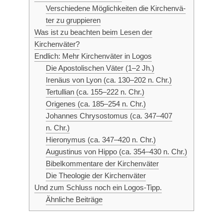
Ver­schie­de­ne Mög­lich­kei­ten die Kir­chen­vä­
ter zu gruppieren
Was ist zu beach­ten beim Lesen der
Kirchenväter?
End­lich: Mehr Kir­chen­vä­ter in Logos
Die Apos­to­li­schen Väter (1–2 Jh.)
Ire­nä­us von Lyon (ca. 130–202 n. Chr.)
Ter­tul­li­an (ca. 155–222 n. Chr.)
Orig­e­nes (ca. 185–254 n. Chr.)
Johan­nes Chry­sosto­mus (ca. 347–407
n. Chr.)
Hie­ro­ny­mus (ca. 347–420 n. Chr.)
Augus­ti­nus von Hip­po (ca. 354–430 n. Chr.)
Bibel­kom­men­ta­re der Kirchenväter
Die Theo­lo­gie der Kirchenväter
Und zum Schluss noch ein Logos-Tipp.
Ähn­li­che Beiträge