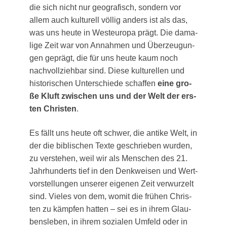
die sich nicht nur geo­gra­fisch, son­dern vor
allem auch kul­tu­rell völ­lig anders ist als das,
was uns heu­te in West­eu­ro­pa prägt. Die dama­
li­ge Zeit war von Annah­men und Über­zeu­gun­
gen geprägt, die für uns heu­te kaum noch
nach­voll­zieh­bar sind. Die­se kul­tu­rel­len und
his­to­ri­schen Unter­schie­de schaf­fen
eine gro­
ße Kluft zwi­schen uns und der Welt der ers­
ten Chris­ten
.
Es fällt uns heu­te oft schwer, die anti­ke Welt, in
der die bibli­schen Tex­te geschrie­ben wur­den,
zu ver­ste­hen, weil wir als Men­schen des 21.
Jahr­hun­derts tief in den Denk­wei­sen und Wert­
vor­stel­lun­gen unse­rer eige­nen Zeit ver­wur­zelt
sind. Vie­les von dem, womit die frü­hen Chris­
ten zu kämp­fen hat­ten – sei es in ihrem Glau­
bens­le­ben, in ihrem sozia­len Umfeld oder in