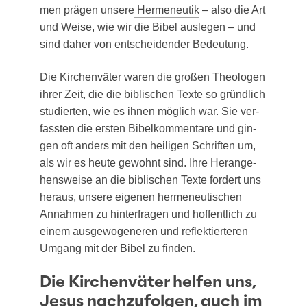
men prä­gen unse­re
Her­me­neu­tik
– also die Art
und Wei­se, wie wir die Bibel aus­le­gen – und
sind daher von ent­schei­den­der Bedeutung.
Die Kir­chen­vä­ter waren die gro­ßen Theo­lo­gen
ihrer Zeit, die die bibli­schen Tex­te so gründ­lich
stu­dier­ten, wie es ihnen mög­lich war. Sie ver­
fass­ten die ers­ten
Bibel­kom­men­ta­re
und gin­
gen oft anders mit den hei­li­gen Schrif­ten um,
als wir es heu­te gewohnt sind. Ihre Her­an­ge­
hens­wei­se an die bibli­schen Tex­te for­dert uns
her­aus, unse­re eige­nen her­me­neu­ti­schen
Annah­men zu hin­ter­fra­gen und hof­fent­lich zu
einem aus­ge­wo­ge­ne­ren und reflek­tier­te­ren
Umgang mit der Bibel zu finden.
Die Kirchenväter helfen uns,
Jesus nachzufolgen, auch im