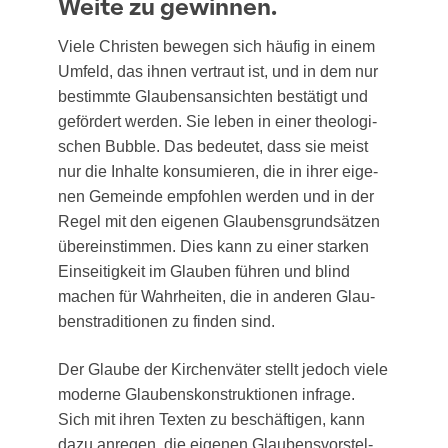
Weite zu gewinnen.
Vie­le Chris­ten bewe­gen sich häu­fig in einem
Umfeld, das ihnen ver­traut ist, und in dem nur
bestimm­te Glau­bens­an­sich­ten bestä­tigt und
geför­dert wer­den. Sie leben in einer theo­lo­gi­
schen Bubble. Das bedeu­tet, dass sie meist
nur die Inhal­te kon­su­mie­ren, die in ihrer eige­
nen Gemein­de emp­foh­len wer­den und in der
Regel mit den eige­nen Glau­bens­grund­sät­zen
über­ein­stim­men. Dies kann zu einer star­ken
Ein­sei­tig­keit im Glau­ben füh­ren und blind
machen für Wahr­hei­ten, die in ande­ren Glau­
bens­tra­di­tio­nen zu fin­den sind.
Der Glau­be der Kir­chen­vä­ter stellt jedoch vie­le
moder­ne Glau­bens­kon­struk­tio­nen infra­ge.
Sich mit ihren Tex­ten zu beschäf­ti­gen, kann
dazu anre­gen, die eige­nen Glau­bens­vor­stel­