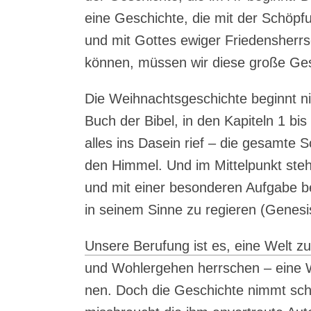
eine Geschich­te, die mit der Schöp­f
und mit Got­tes ewi­ger Frie­dens­herr
kön­nen, müs­sen wir die­se gro­ße Ge
Die Weih­nachts­ge­schich­te beginnt ni
Buch der Bibel, in den Kapi­teln 1 bis
alles ins Dasein rief – die gesam­te 
den Him­mel. Und im Mit­tel­punkt ste
und mit einer beson­de­ren Auf­ga­be 
in sei­nem Sin­ne zu regie­ren (Gene­si
Unse­re Beru­fung ist es, eine Welt zu
und Wohl­erge­hen herr­schen – eine W
nen. Doch die Geschich­te nimmt sch