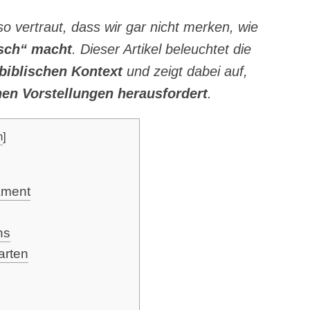
so ver­traut, dass wir gar nicht mer­ken, wie
lsch“ macht
. Die­ser Arti­kel beleuch­tet die
 bibli­schen Kon­text
und zeigt dabei auf,
en Vor­stel­lun­gen her­aus­for­dert
.
n
]
tament
ns
arten