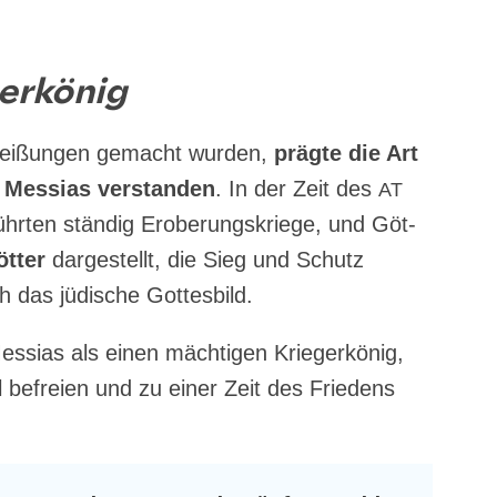
gerkönig
hei­ßun­gen gemacht wur­den,
präg­te die Art
es­si­as ver­stan­den
. In der Zeit des
AT
führ­ten stän­dig Erobe­rungs­krie­ge, und Göt­
t­ter
dar­ge­stellt, die Sieg und Schutz
h das jüdi­sche Gottesbild.
si­as als einen mäch­ti­gen Krie­ger­kö­nig,
l befrei­en und zu einer Zeit des Frie­dens