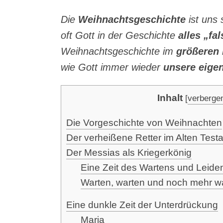
Die
Weih­nachts­ge­schich­te
ist uns 
oft Gott in der Geschich­te
alles „fa
Weih­nachts­ge­schich­te im
grö­ße­ren
wie Gott immer wie­der
unse­re eige­n
Inhalt
[
verberge
Die Vor­ge­schich­te von Weihnachten
Der ver­hei­ße­ne Ret­ter im Alten Tes
Der Mes­si­as als Kriegerkönig
Eine Zeit des War­tens und Leide
War­ten, war­ten und noch mehr w
Eine dunk­le Zeit der Unterdrückung
Maria