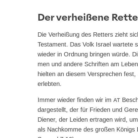
Der verheißene Rette
Die Ver­hei­ßung des Ret­ters zieht s
Tes­ta­ment. Das Volk Isra­el war­te­te s
wie­der in Ord­nung brin­gen wür­de. D
men und ande­re Schrif­ten am Leben g
hiel­ten an die­sem Ver­spre­chen fest,
erlebten.
Immer wie­der fin­den wir im
Beschr
AT
dar­ge­stellt, der für Frie­den und Gere
Die­ner, der Lei­den ertra­gen wird, um
als Nach­kom­me des gro­ßen Königs D