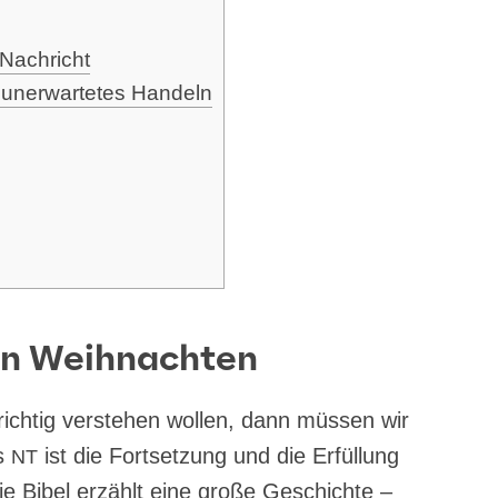
n Nachricht
 uner­war­te­tes Handeln
on Weihnachten
rich­tig ver­ste­hen wol­len, dann müs­sen wir
as
ist die Fort­set­zung und die Erfül­lung
NT
e Bibel erzählt eine gro­ße Geschich­te –