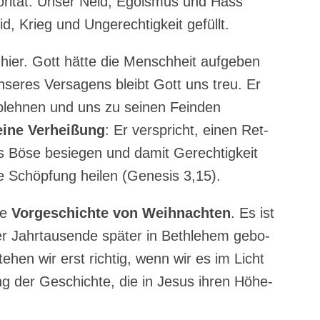
o­ri­tät. Unser Neid, Ego­is­mus und Hass
d, Krieg und Unge­rech­tig­keit gefüllt.
ier. Gott hät­te die Mensch­heit auf­ge­ben
nse­res Ver­sa­gens bleibt Gott uns treu. Er
ableh­nen und uns zu sei­nen Fein­den
i­ne Ver­hei­ßung
: Er ver­spricht, einen Ret­
as Böse besie­gen und damit Gerech­tig­keit
­ne Schöp­fung hei­len (Gene­sis 3,15).
che
Vor­ge­schich­te von Weih­nach­ten
. Es ist
er Jahr­tau­sen­de spä­ter in Beth­le­hem gebo­
te­hen wir erst rich­tig, wenn wir es im Licht
 der Geschich­te, die in Jesus ihren Höhe­