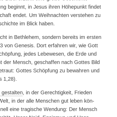
ung beginnt, in Jesus ihren Höhe­punkt fin­det
­schaft endet. Um Weih­nach­ten ver­ste­hen zu
schich­te im Blick haben.
cht in Beth­le­hem, son­dern bereits im ers­ten
 3 von Gene­sis. Dort erfah­ren wir, wie Gott
Schöp­fung, jedes Lebe­we­sen, die Erde und
ht der Mensch, geschaf­fen nach Got­tes Bild
betraut: Got­tes Schöp­fung zu bewah­ren und
s 1,28).
 gestal­ten
, in der Gerech­tig­keit, Frie­den
elt, in der alle Men­schen gut leben kön­
nell eine tra­gi­sche Wen­dung: Der Mensch