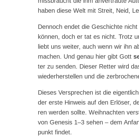
miss­braucht die ihm anver­trau­te Aut
haben die­se Welt mit Streit, Neid, Lei
Den­noch endet die Geschich­te nicht h
kön­nen, doch er tat es nicht. Trotz u
liebt uns wei­ter, auch wenn wir ihn 
machen. Und genau hier gibt Gott
se
ter zu sen­den. Die­ser Ret­ter wird d
wie­der­her­stel­len und die zer­bro­che
Die­ses Ver­spre­chen ist die eigent­li­
der ers­te Hin­weis auf den Erlö­ser, d
ren wer­den soll­te. Weih­nach­ten ver­s
von Gene­sis 1–3 sehen – dem Anfang
punkt findet.