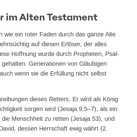
r im Alten Testament
ich wie ein roter Faden durch das gan­ze Alte
ehn­süch­tig auf die­sen Erlö­ser, der alles
ie­se Hoff­nung wur­de durch Pro­phe­ten, Psal­
ehal­ten. Gene­ra­tio­nen von Gläu­bi­gen
 auch wenn sie die Erfül­lung nicht selbst
ei­bun­gen die­ses Ret­ters. Er wird als König
ch­tig­keit sor­gen wird (Jesa­ja 9,5–7), als ein
 die Mensch­heit zu ret­ten (Jesa­ja 53), und
avid, des­sen Herr­schaft ewig währt (2.