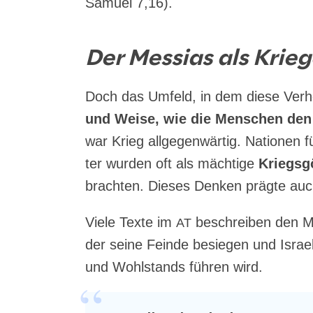
Samu­el 7,16).
Der Messias als Krie
Doch das Umfeld, in dem die­se Ver­
und Wei­se, wie die Men­schen den M
war Krieg all­ge­gen­wär­tig. Natio­nen 
ter wur­den oft als mäch­ti­ge
Kriegs­gö
brach­ten. Die­ses Den­ken präg­te auc
Vie­le Tex­te im
beschrei­ben den Mes­
AT
der sei­ne Fein­de besie­gen und Isra­e
und Wohl­stands füh­ren wird.