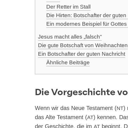
Der Ret­ter im Stall
Die Hir­ten: Bot­schaf­ter der gute
Ein moder­nes Bei­spiel für Got­tes
Jesus macht alles „falsch“
Die gute Bot­schaft von Weihnachten
Ein Bot­schaf­ter der guten Nachricht
Ähn­li­che Beiträge
Die Vorgeschichte v
Wenn wir das Neue Tes­ta­ment (
) 
NT
das Alte Tes­ta­ment (
) ken­nen. D
AT
der Geschich­te, die im
beginnt. Di
AT