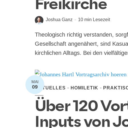
Freikirche
Joshua Ganz
10 min Lesezeit
Theo­lo­gisch rich­tig ver­stan­den, sorg­f
Gesell­schaft ange­nä­hert, sind Kasua­l
kirch­li­chen All­tags. Bei den viel­fäl­ti­
MAI
09
AKTUELLES
HOMILETIK
PRAKTIS
Über 120 Vor
Inputs von J