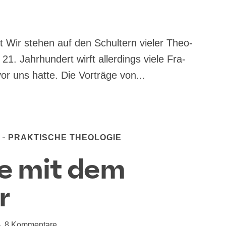
ir ste­hen auf den Schul­tern vie­ler Theo­
21. Jahr­hun­dert wirft aller­dings vie­le Fra­
vor uns hatte. Die Vor­trä­ge von...
PRAKTISCHE THEOLOGIE
te mit dem
r
8 Kommentare