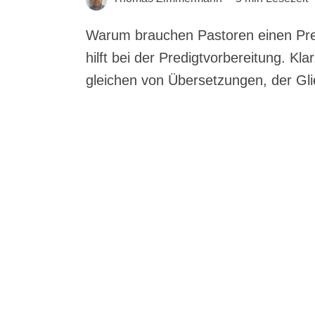
Warum brauchen Pastoren einen Predi
hilft bei der Pre­digt­vor­be­rei­tung. K
glei­chen von Über­set­zun­gen, der Gl