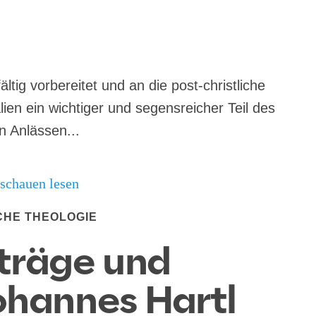
äl­tig vor­be­rei­tet und an die post-christ­li­che
i­en ein wich­ti­ger und segens­rei­cher Teil des
gen Anläs­sen...
CHE THEOLOGIE
träge und
ohannes Hartl