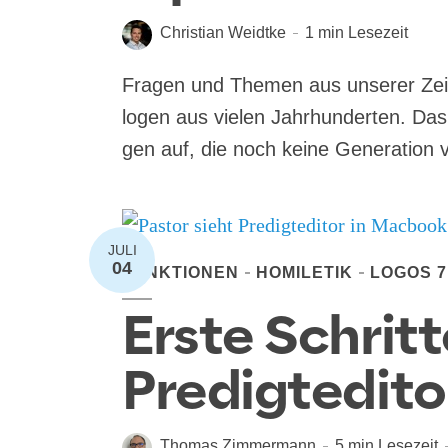
Christian Weidtke
1 min Lesezeit
Fragen und Themen aus unserer Zeit W
lo­gen aus vie­len Jahr­hun­der­ten. Das 
gen auf, die noch kei­ne Gene­ra­ti­on 
JULI
04
FUNKTIONEN
HOMILETIK
LOGOS 7
Erste Schrit
Predigtedito
Thomas Zimmermann
5 min Lesezeit