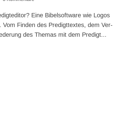
gteditor? Eine Bibel­soft­ware wie Logos
lar. Vom Fin­den des Pre­digt­tex­tes, dem Ver­
ie­de­rung des The­mas mit dem Pre­digt...