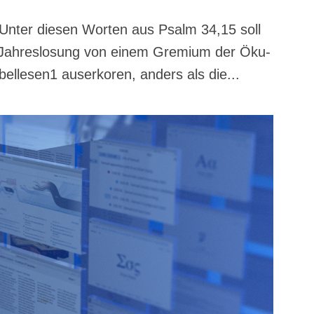
Unter die­sen Wor­ten aus Psalm 34,15 soll
Jah­res­lo­sung von einem Gre­mi­um der Öku­
bel­le­sen1 aus­er­ko­ren, anders als die...