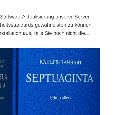
t­ware-Aktua­li­sie­rung unse­rer Ser­ver
r­heits­stan­dards gewähr­leis­ten zu kön­nen.
l­la­ti­on aus, falls Sie noch nicht die...