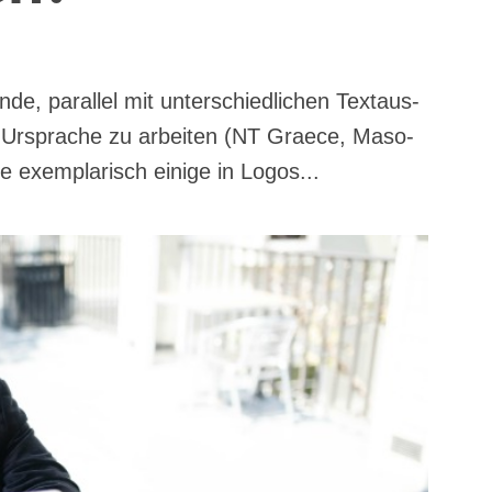
de, par­al­lel mit unter­schied­li­chen Text­aus­
r Urspra­che zu arbei­ten (NT Grae­ce, Maso­
­ge exem­pla­risch eini­ge in Logos...