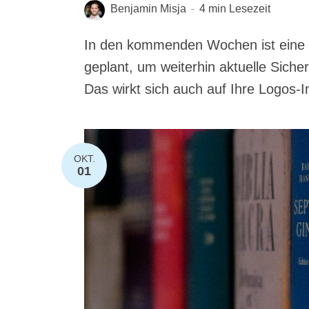
Benjamin Misja
4 min Lesezeit
In den kom­men­den Wochen ist eine Sof
geplant, um wei­ter­hin aktu­el­le Siche
Das wirkt sich auch auf Ihre Logos-Insta
OKT.
01