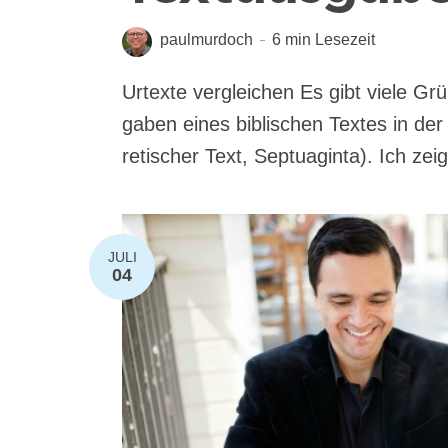
paulmurdoch
6 min Lesezeit
Urtexte vergleichen Es gibt vie­le Grün­
ga­ben eines bibli­schen Tex­tes in de
re­ti­scher Text, Sep­tuag­in­ta). Ich zei
JULI
04