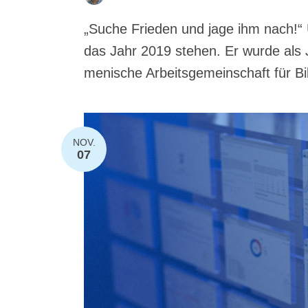
„Suche Frieden und jage ihm nach!“ 
das Jahr 2019 ste­hen. Er wur­de als 
me­ni­sche Arbeits­ge­mein­schaft für Bi
NOV.
07