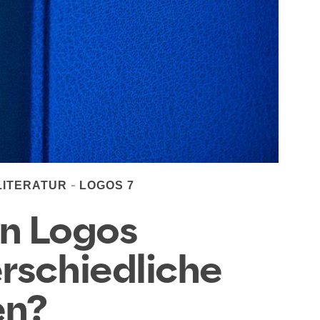
LITERATUR
LOGOS 7
in Logos
erschiedliche
en?