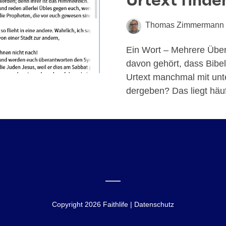
Urtext finde
Thomas Zimmermann
Ein Wort – Mehrere Übe
davon gehört, dass Bibel­
Urtext manch­mal mit unte
der­ge­ben? Das liegt häu­f
Copyright 2026 Faithlife | Datenschutz