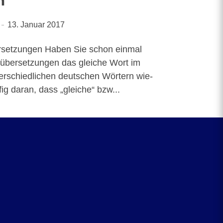
n
13. Januar 2017
rsetzungen Haben Sie schon ein­mal
über­set­zun­gen das glei­che Wort im
r­schied­li­chen deut­schen Wör­tern wie­
ig dar­an, dass „glei­che“ bzw...