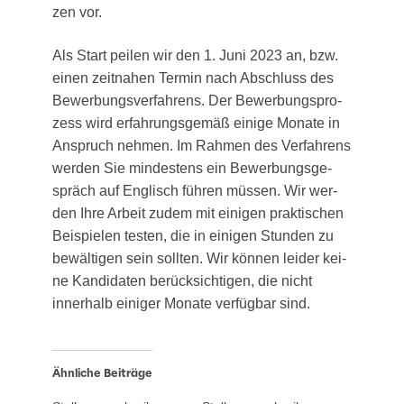
zen vor.
Als Start pei­len wir den 1. Juni 2023 an, bzw.
einen zeit­na­hen Ter­min nach Abschluss des
Bewer­bungs­ver­fah­rens. Der Bewer­bungs­pro­
zess wird erfah­rungs­ge­mäß eini­ge Mona­te in
Anspruch neh­men. Im Rah­men des Ver­fah­rens
wer­den Sie min­des­tens ein Bewer­bungs­ge­
spräch auf Eng­lisch füh­ren müs­sen. Wir wer­
den Ihre Arbeit zudem mit eini­gen prak­ti­schen
Bei­spie­len tes­ten, die in eini­gen Stun­den zu
bewäl­ti­gen sein soll­ten. Wir kön­nen lei­der kei­
ne Kan­di­da­ten berück­sich­ti­gen, die nicht
inner­halb eini­ger Mona­te ver­füg­bar sind.
Ähnliche Beiträge