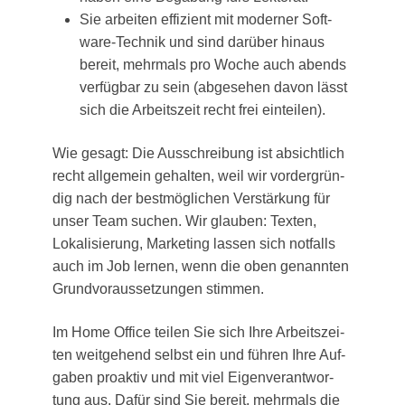
Sie arbei­ten effi­zi­ent mit moder­ner Soft­
ware-Tech­nik und sind dar­über hin­aus
bereit, mehr­mals pro Woche auch abends
ver­füg­bar zu sein (abge­se­hen davon lässt
sich die Arbeits­zeit recht frei einteilen).
Wie gesagt: Die Aus­schrei­bung ist absicht­lich
recht all­ge­mein gehal­ten, weil wir vor­der­grün­
dig nach der best­mög­li­chen Ver­stär­kung für
unser Team suchen. Wir glau­ben: Tex­ten,
Loka­li­sie­rung, Mar­ke­ting las­sen sich not­falls
auch im Job ler­nen, wenn die oben genann­ten
Grund­vor­aus­set­zun­gen stimmen.
Im Home Office tei­len Sie sich Ihre Arbeits­zei­
ten weit­ge­hend selbst ein und füh­ren Ihre Auf­
ga­ben pro­ak­tiv und mit viel Eigen­ver­ant­wor­
tung aus. Dafür sind Sie bereit, mehr­mals die