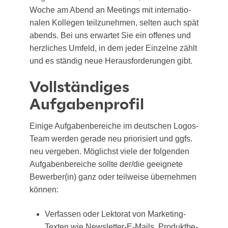
Woche am Abend an Mee­tings mit inter­na­tio­
na­len Kol­le­gen teil­zu­neh­men, sel­ten auch spät
abends. Bei uns erwar­tet Sie ein offe­nes und
herz­li­ches Umfeld, in dem jeder Ein­zel­ne zählt
und es stän­dig neue Her­aus­for­de­run­gen gibt.
Vollständiges
Aufgabenprofil
Eini­ge Auf­ga­ben­be­rei­che im deut­schen Logos-
Team wer­den gera­de neu prio­ri­siert und ggfs.
neu ver­ge­ben. Mög­lichst vie­le der fol­gen­den
Auf­ga­ben­be­rei­che soll­te der/​die geeig­ne­te
Bewerber(in) ganz oder teil­wei­se über­neh­men
können:
Ver­fas­sen oder Lek­to­rat von Mar­ke­ting-
Tex­ten wie News­let­ter-E-Mails, Pro­dukt­be­