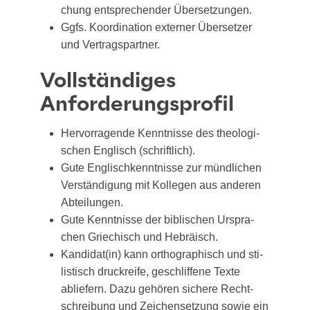
chung ent­spre­chen­der Übersetzungen.
Ggfs. Koor­di­na­ti­on exter­ner Über­set­zer
und Vertragspartner.
Vollständiges
Anforderungsprofil
Her­vor­ra­gen­de Kennt­nis­se des theo­lo­gi­
schen Eng­lisch (schrift­lich).
Gute Eng­lisch­kennt­nis­se zur münd­li­chen
Ver­stän­di­gung mit Kol­le­gen aus ande­ren
Abteilungen.
Gute Kennt­nis­se der bibli­schen Urspra­
chen Grie­chisch und Hebräisch.
Kandidat(in) kann ortho­gra­phisch und sti­
lis­tisch druck­rei­fe, geschlif­fe­ne Tex­te
ablie­fern. Dazu gehö­ren siche­re Recht­
schrei­bung und Zei­chen­set­zung sowie ein