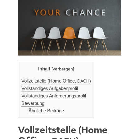
Inhalt
[
verbergen
]
Voll­zeit­stel­le (Home Office,
)
DACH
Voll­stän­di­ges Aufgabenprofil
Voll­stän­di­ges Anforderungsprofil
Bewer­bung
Ähn­li­che Beiträge
Vollzeitstelle (Home