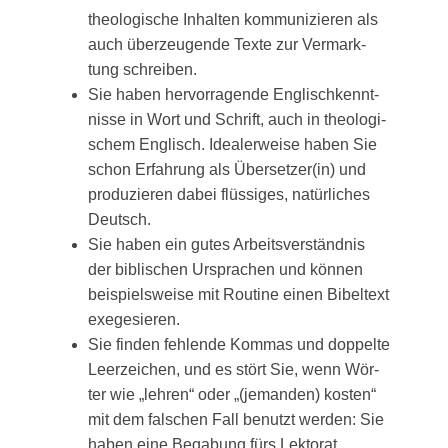
theo­lo­gi­sche Inhal­ten kom­mu­ni­zie­ren als
auch über­zeu­gen­de Tex­te zur Ver­mark­
tung schreiben.
Sie haben her­vor­ra­gen­de Eng­lisch­kennt­
nis­se in Wort und Schrift, auch in theo­lo­gi­
schem Eng­lisch. Idea­ler­wei­se haben Sie
schon Erfah­rung als Übersetzer(in) und
pro­du­zie­ren dabei flüs­si­ges, natür­li­ches
Deutsch.
Sie haben ein gutes Arbeits­ver­ständ­nis
der bibli­schen Urspra­chen und kön­nen
bei­spiels­wei­se mit Rou­ti­ne einen Bibel­text
exegesieren.
Sie fin­den feh­len­de Kom­mas und dop­pel­te
Leer­zei­chen, und es stört Sie, wenn Wör­
ter wie „leh­ren“ oder „(jeman­den) kos­ten“
mit dem fal­schen Fall benutzt wer­den: Sie
haben eine Bega­bung fürs Lektorat.