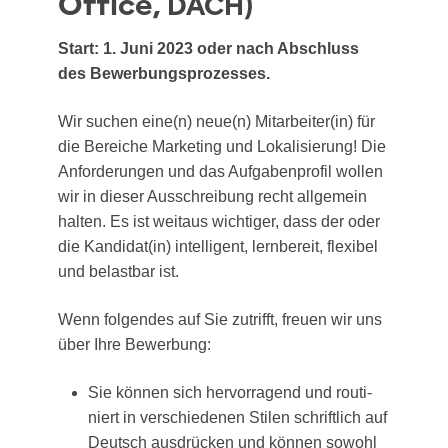
Office,
)
DACH
Start: 1. Juni 2023 oder nach Abschluss
des Bewerbungsprozesses.
Wir suchen eine(n) neue(n) Mitarbeiter(in) für
die Berei­che Mar­ke­ting und Loka­li­sie­rung! Die
Anfor­de­run­gen und das Auf­ga­ben­pro­fil wol­len
wir in die­ser Aus­schrei­bung recht all­ge­mein
hal­ten. Es ist weit­aus wich­ti­ger, dass der oder
die Kandidat(in) intel­li­gent, lern­be­reit, fle­xi­bel
und belast­bar ist.
Wenn fol­gen­des auf Sie zutrifft, freu­en wir uns
über Ihre Bewerbung:
Sie kön­nen sich her­vor­ra­gend und rou­ti­
niert in ver­schie­de­nen Sti­len schrift­lich auf
Deutsch aus­drü­cken und kön­nen sowohl