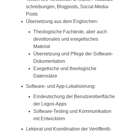
schrei­bun­gen, Blog­posts, Social-Media-
Posts
Über­set­zung aus dem Englischen:
Theo­lo­gi­sche Fach­tex­te, aber auch
devo­tio­na­les und exege­ti­sches
Material
Über­set­zung und Pfle­ge der Software-
Dokumentation
Exege­ti­sche und theo­lo­gi­sche
Datensätze
Soft­ware- und App-Lokalisierung:
Ein­deut­schung der Benut­zer­ober­flä­che
der Logos-Apps
Soft­ware-Test­ing und Kom­mu­ni­ka­ti­on
mit Entwicklern
Lek­to­rat und Koor­di­na­ti­on der Ver­öf­fent­li­