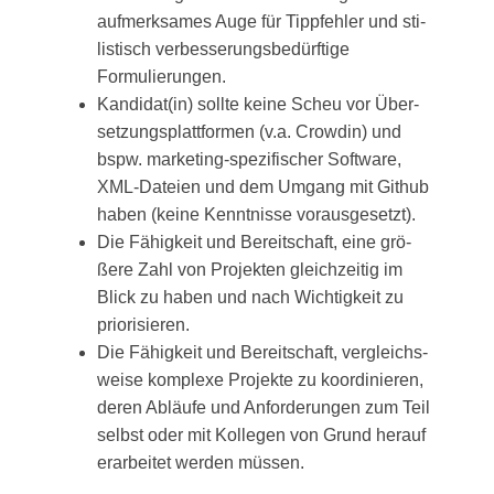
auf­merk­sa­mes Auge für Tipp­feh­ler und sti­
lis­tisch ver­bes­se­rungs­be­dürf­ti­ge
Formulierungen.
Kandidat(in) soll­te kei­ne Scheu vor Über­
set­zungs­platt­for­men (v.a. Crow­din) und
bspw. mar­ke­ting-spe­zi­fi­scher Soft­ware,
XML-Datei­en und dem Umgang mit Git­hub
haben (kei­ne Kennt­nis­se vorausgesetzt).
Die Fähig­keit und Bereit­schaft, eine grö­
ße­re Zahl von Pro­jek­ten gleich­zei­tig im
Blick zu haben und nach Wich­tig­keit zu
priorisieren.
Die Fähig­keit und Bereit­schaft, ver­gleichs­
wei­se kom­ple­xe Pro­jek­te zu koor­di­nie­ren,
deren Abläu­fe und Anfor­de­run­gen zum Teil
selbst oder mit Kol­le­gen von Grund her­auf
erar­bei­tet wer­den müssen.