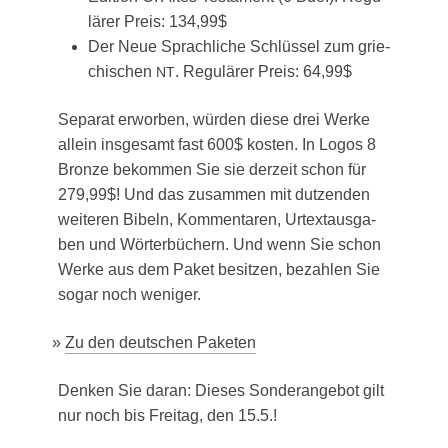
lä­rer Preis: 134,99$
Der Neue Sprach­li­che Schlüs­sel zum grie­
chi­schen
. Regu­lä­rer Preis: 64,99$
NT
Sepa­rat erwor­ben, wür­den die­se drei Wer­ke
allein ins­ge­samt fast 600$ kos­ten. In Logos 8
Bron­ze bekom­men Sie sie der­zeit schon für
279,99$! Und das zusam­men mit dut­zen­den
wei­te­ren Bibeln, Kom­men­ta­ren, Urtext­aus­ga­
ben und Wör­ter­bü­chern. Und wenn Sie schon
Wer­ke aus dem Paket besit­zen, bezah­len Sie
sogar noch weniger.
»
Zu den deut­schen Paketen
Den­ken Sie dar­an: Die­ses Son­der­an­ge­bot gilt
nur noch bis Frei­tag, den 15.5.!