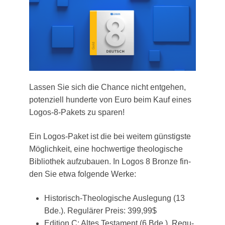
Las­sen Sie sich die Chan­ce nicht ent­ge­hen,
poten­zi­ell hun­der­te von Euro beim Kauf eines
Logos-8-Pakets zu sparen!
Ein Logos-Paket ist die bei wei­tem güns­tigs­te
Mög­lich­keit, eine hoch­wer­ti­ge theo­lo­gi­sche
Biblio­thek auf­zu­bau­en. In Logos 8 Bron­ze fin­
den Sie etwa fol­gen­de Werke:
His­to­risch-Theo­lo­gi­sche Aus­le­gung (13
Bde.). Regu­lä­rer Preis: 399,99$
Edi­ti­on C: Altes Tes­ta­ment (6 Bde.). Regu­