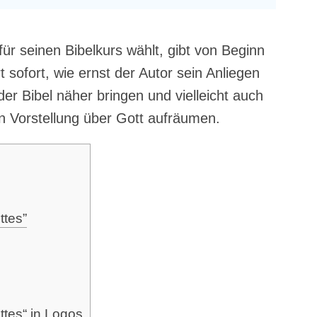
für sei­nen Bibel­kurs wählt, gibt von Beginn
t sofort, wie ernst der Autor sein Anlie­gen
der Bibel näher brin­gen und viel­leicht auch
en Vor­stel­lung über Gott aufräumen.
ttes”
t­tes“ in Logos