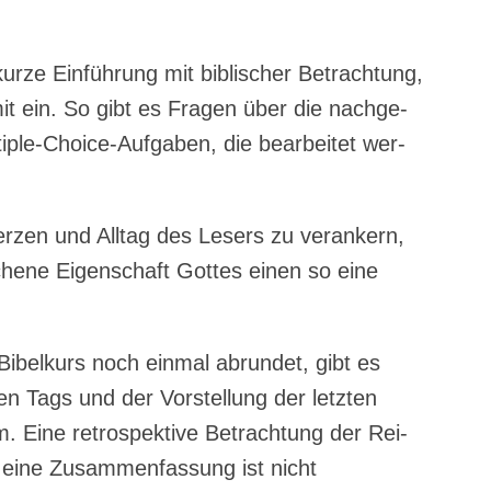
ur­ze Ein­füh­rung mit bibli­scher Betrach­tung,
it ein. So gibt es Fra­gen über die nach­ge­
ti­ple-Choice-Auf­ga­ben, die bear­bei­tet wer­
r­zen und All­tag des Lesers zu ver­an­kern,
­che­ne Eigen­schaft Got­tes einen so eine
Bibel­kurs noch ein­mal abrun­det, gibt es
ten Tags und der Vor­stel­lung der letz­ten
. Eine retro­spek­ti­ve Betrach­tung der Rei­
eine Zusam­men­fas­sung ist nicht