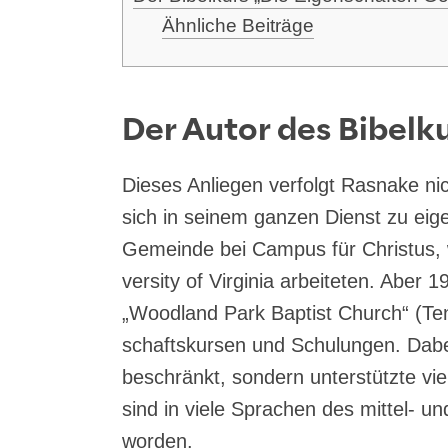
Ähn­li­che Beiträge
Der Autor des Bibelk
Die­ses Anlie­gen ver­folgt Ras­na­ke n
sich in sei­nem gan­zen Dienst zu eig
Gemein­de bei Cam­pus für Chris­tus, 
ver­si­ty of Vir­gi­nia arbei­te­ten. Abe
„Wood­land Park Bap­tist Church“ (Te
schafts­kur­sen und Schu­lun­gen. Dab
beschränkt, son­dern unter­stütz­te vie­le
sind in vie­le Spra­chen des mit­tel- u
worden.