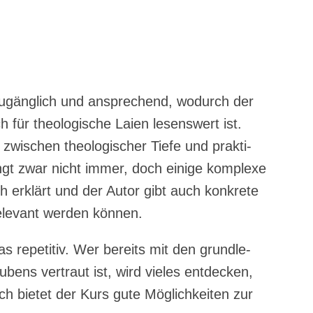
 zugäng­lich und anspre­chend, wodurch der
ür theo­lo­gi­sche Lai­en lesens­wert ist.
wi­schen theo­lo­gi­scher Tie­fe und prak­ti­
gt zwar nicht immer, doch eini­ge kom­ple­xe
ich erklärt und der Autor gibt auch kon­kre­te
ele­vant wer­den können.
 repe­ti­tiv. Wer bereits mit den grund­le­
bens ver­traut ist, wird vie­les ent­de­cken,
h bie­tet der Kurs gute Mög­lich­kei­ten zur