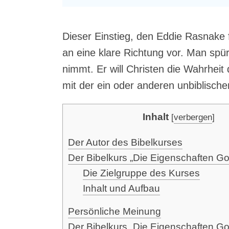
Die­ser Ein­stieg, den Eddie Ras­na­ke 
an eine kla­re Rich­tung vor. Man spür
nimmt. Er will Chris­ten die Wahr­heit 
mit der ein oder ande­ren unbi­bli­sch
Inhalt
[
verbergen
]
Der Autor des Bibelkurses
Der Bibel­kurs „Die Eigen­schaf­ten Go
Die Ziel­grup­pe des Kurses
Inhalt und Aufbau
Per­sön­li­che Meinung
Der Bibel­kurs „Die Eigen­schaf­ten Go