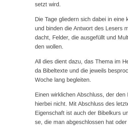
setzt wird.
Die Tage glie­dern sich dabei in eine k
und bin­den die Ant­wort des Lesers m
dacht, Fel­der, die aus­ge­füllt und Mul­
den wollen.
All dies dient dazu, das The­ma im He
da Bibel­tex­te und die jeweils bespro
Woche lang begleiten.
Einen wirk­li­chen Abschluss, der den 
hier­bei nicht. Mit Abschluss des letz­
Eigen­schaft ist auch der Bibel­kurs um
se, die man abge­schlos­sen hat oder 