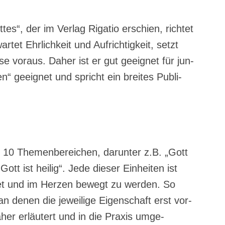
tes“, der im Ver­lag Riga­tio erschien, rich­tet
r­tet Ehr­lich­keit und Auf­rich­tig­keit, setzt
­se vor­aus. Daher ist er gut geeig­net für jun­
n“ geeig­net und spricht ein brei­tes Publi­
10 The­men­be­rei­chen, dar­un­ter z.B. „Gott
Gott ist hei­lig“. Jede die­ser Ein­hei­ten ist
et und im Her­zen bewegt zu wer­den. So
an denen die jewei­li­ge Eigen­schaft erst vor­
her erläu­tert und in die Pra­xis umge­