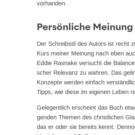
vorhanden.
Persönliche Meinung
Der Schreib­stil des Autors ist recht
Kurs mei­ner Mei­nung nach eben auch f
Eddie Ras­na­ke ver­sucht die Balan­ce z
scher Rele­vanz zu wah­ren. Das gelin
Kon­zep­te wer­den ein­fach ver­ständ­l
Tipps, wie die­se im eige­nen Leben r
Gele­gent­lich erscheint das Buch etwas
gen­den The­men des christ­li­chen Glau­
das er oder sie bereits kennt. Den­noc