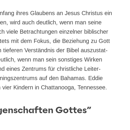
nfang ihres Glau­bens an Jesus Chris­tus ein
ben, wird auch deut­lich, wenn man sei­ne
ich vie­le Betrach­tun­gen ein­zel­ner bibli­scher
. Stets mit dem Fokus, die Bezie­hung zu Gott
ie­fe­ren Ver­ständ­nis der Bibel aus­zu­stat­
eut­lich, wenn man sein sons­ti­ges Wir­ken
 eines Zen­trums für christ­li­che Lei­ter­
rai­nings­zen­trums auf den Baha­mas. Eddie
 vier Kin­dern in Chat­ta­noo­ga, Tennessee.
igenschaften Gottes”