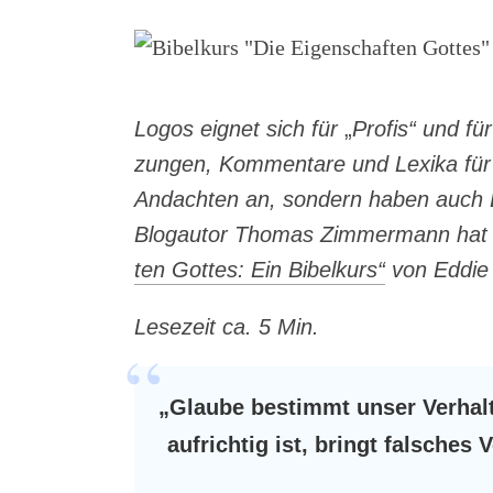
Logos eig­net sich für
„
Pro­fis“ und für
zun­gen, Kom­men­ta­re und Lexi­ka für 
Andach­ten an, son­dern haben auch Bib
Blog­au­tor Tho­mas Zim­mer­mann hat 
ten Got­tes: Ein Bibel­kurs“
von Eddie 
Lese­zeit ca. 5 Min.
„
Glau­be bestimmt unser Ver­hal­
auf­rich­tig ist, bringt fal­sches 