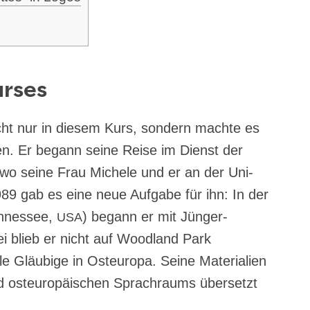
urses
icht nur in die­sem Kurs, son­dern mach­te es
en. Er begann sei­ne Rei­se im Dienst der
wo sei­ne Frau Miche­le und er an der Uni­
r 1989 gab es eine neue Auf­ga­be für ihn: In der
n­nes­see,
) begann er mit Jün­ger­
USA
ei blieb er nicht auf Wood­land Park
 Gläu­bi­ge in Ost­eu­ro­pa. Sei­ne Mate­ria­li­en
nd ost­eu­ro­päi­schen Sprach­raums über­setzt