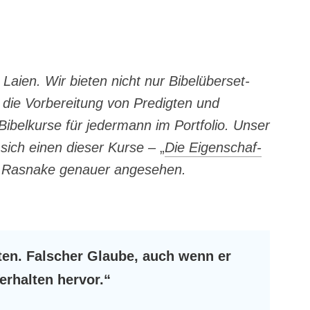
 Lai­en. Wir bie­ten nicht nur Bibel­über­set­
die Vor­be­rei­tung von Pre­dig­ten und
el­kur­se für jeder­mann im Port­fo­lio. Unser
sich einen die­ser Kur­se –
„
Die Eigen­schaf­
Ras­na­ke genau­er angesehen.
ten. Fal­scher Glau­be, auch wenn er
Ver­hal­ten hervor.“