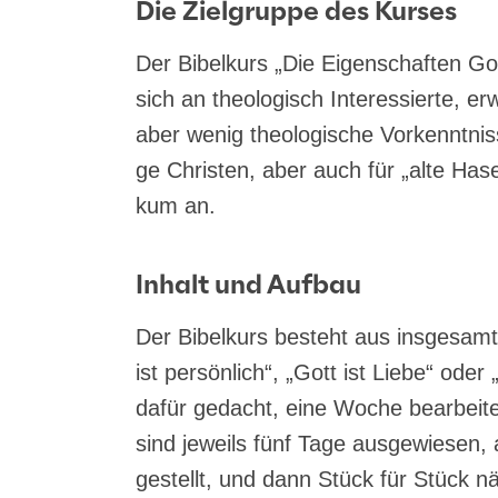
Die Zielgruppe des Kurses
Der Bibel­kurs „Die Eigen­schaf­ten Got­
sich an theo­lo­gisch Inter­es­sier­te, erwa
aber wenig theo­lo­gi­sche Vor­kennt­nis
ge Chris­ten, aber auch für „alte Hase
kum an.
Inhalt und Aufbau
Der Bibel­kurs besteht aus ins­ge­samt 
ist per­sön­lich“, „Gott ist Lie­be“ oder „
dafür gedacht, eine Woche bear­bei­t
sind jeweils fünf Tage aus­ge­wie­sen, 
ge­stellt, und dann Stück für Stück nä