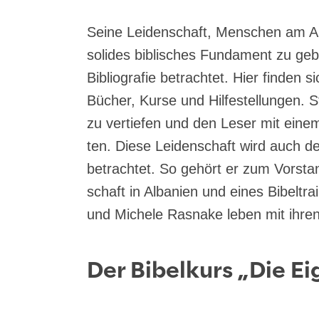
Sei­ne Lei­den­schaft, Men­schen am A
soli­des bibli­sches Fun­da­ment zu ge
Biblio­gra­fie betrach­tet. Hier fin­den s
Bücher, Kur­se und Hil­fe­stel­lun­gen
zu ver­tie­fen und den Leser mit einem t
ten. Die­se Lei­den­schaft wird auch d
betrach­tet. So gehört er zum Vor­stand
schaft in Alba­ni­en und eines Bibel­t
und Miche­le Ras­na­ke leben mit ihren
Der Bibelkurs
„
Die E