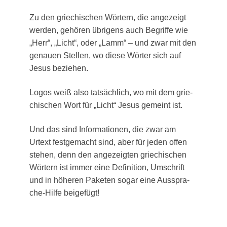
Zu den grie­chi­schen Wör­tern, die ange­zeigt
wer­den, gehö­ren übri­gens auch Begrif­fe wie
„Herr“, „Licht“, oder „Lamm“ – und zwar mit den
genau­en Stel­len, wo die­se Wör­ter sich auf
Jesus beziehen.
Logos weiß also tat­säch­lich, wo mit dem grie­
chi­schen Wort für „Licht“ Jesus gemeint ist.
Und das sind Infor­ma­tio­nen, die zwar am
Urtext fest­ge­macht sind, aber für jeden offen
ste­hen, denn den ange­zeig­ten grie­chi­schen
Wör­tern ist immer eine Defi­ni­ti­on, Umschrift
und in höhe­ren Pake­ten sogar eine Aus­spra­
che-Hil­fe beigefügt!