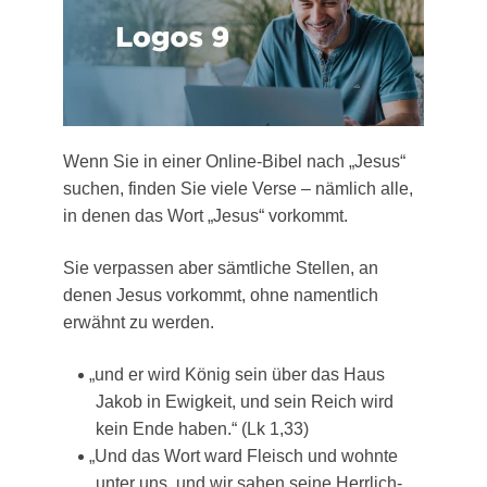
Wenn Sie in einer Online-Bibel nach „Jesus“
suchen, fin­den Sie vie­le Ver­se – näm­lich alle,
in denen das Wort „Jesus“ vorkommt.
Sie ver­pas­sen aber sämt­li­che Stel­len, an
denen Jesus vor­kommt, ohne nament­lich
erwähnt zu werden.
„
und er wird König sein über das Haus
Jakob in Ewig­keit, und sein Reich wird
kein Ende haben.“ (Lk 1,33)
„
Und das Wort ward Fleisch und wohn­te
unter uns, und wir sahen sei­ne Herr­lich­