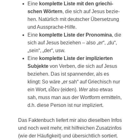
Eine
kom­plet­te Lis­te mit den grie­chi­
schen Wör­tern
, die sich auf Jesus bezie­
hen. Natür­lich mit deut­scher Über­set­zung
und Aussprache-Hilfe.
Eine
kom­plet­te Lis­te der Pro­no­mi­na
, die
sich auf Jesus bezie­hen – also „er“, „du“,
„sein“, „der“, usw.
Eine
kom­plet­te Lis­te der impli­zier­ten
Sub­jek­te
von Ver­ben, die sich auf Jesus
bezie­hen. Das ist span­nen­der, als es
klingt: So wäre „er sah“ auf Grie­chisch nur
ein Wort, εἶδεν (eiden).
Wer
also etwas
sah, muss man aus der Wort­form ermit­teln,
d.h. die­se Per­son ist nur impliziert.
Das Fak­ten­buch lie­fert mir also die­sel­ben Infos
und noch weit mehr, mit hilf­rei­chen Zusatz­in­fos
(wie der Häu­fig­keit) und über­sicht­lich sortiert.