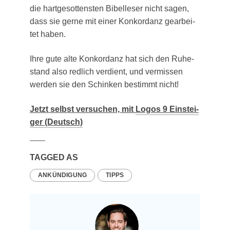
die hart­ge­sot­tens­ten Bibel­le­ser nicht sagen,
dass sie ger­ne mit einer Kon­kor­danz gear­bei­
tet haben.
Ihre gute alte Kon­kor­danz hat sich den Ruhe­
stand also red­lich ver­dient, und ver­mis­sen
wer­den sie den Schin­ken bestimmt nicht!
Jetzt selbst ver­su­chen, mit
Logos 9 Ein­stei­
ger (Deutsch)
TAGGED AS
ANKÜNDIGUNG
TIPPS