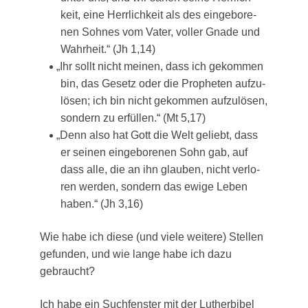
keit, eine Herr­lich­keit als des ein­ge­bo­re­
nen Soh­nes vom Vater, vol­ler Gna­de und
Wahr­heit.“ (Jh 1,14)
„
Ihr sollt nicht mei­nen, dass ich gekom­men
bin, das Gesetz oder die Pro­phe­ten auf­zu­
lö­sen; ich bin nicht gekom­men auf­zu­lö­sen,
son­dern zu erfül­len.“ (Mt 5,17)
„
Denn also hat Gott die Welt geliebt, dass
er sei­nen ein­ge­bo­re­nen Sohn gab, auf
dass alle, die an ihn glau­ben, nicht ver­lo­
ren wer­den, son­dern das ewi­ge Leben
haben.“ (Jh 3,16)
Wie habe ich die­se (und vie­le wei­te­re) Stel­len
gefun­den, und wie lan­ge habe ich dazu
gebraucht?
Ich habe ein Such­fens­ter mit der Luther­bi­bel