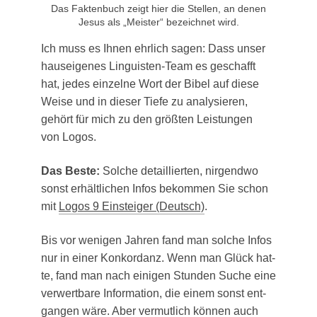
Das Fak­ten­buch zeigt hier die Stel­len, an denen
Jesus als „Meis­ter“ bezeich­net wird.
Ich muss es Ihnen ehr­lich sagen: Dass unser
haus­ei­ge­nes Lin­gu­is­ten-Team es geschafft
hat, jedes ein­zel­ne Wort der Bibel auf die­se
Wei­se und in die­ser Tie­fe zu ana­ly­sie­ren,
gehört für mich zu den größ­ten Leis­tun­gen
von Logos.
Das Bes­te:
Sol­che detail­lier­ten, nir­gend­wo
sonst erhält­li­chen Infos bekom­men Sie schon
mit
Logos 9 Ein­stei­ger (Deutsch)
.
Bis vor weni­gen Jah­ren fand man sol­che Infos
nur in einer Kon­kor­danz. Wenn man Glück hat­
te, fand man nach eini­gen Stun­den Suche eine
ver­wert­ba­re Infor­ma­ti­on, die einem sonst ent­
gan­gen wäre. Aber ver­mut­lich kön­nen auch