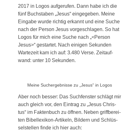
2017 in Logos auf­ge­ru­fen. Dann habe ich die
fünf Buch­sta­ben „Jesus“ ein­ge­ge­ben. Mei­ne
Ein­ga­be wur­de rich­tig erkannt und eine Suche
nach der Per­son Jesus vor­ge­schla­gen. So hat
Logos für mich eine Suche nach „<Per­son
Jesus>“ gestar­tet. Nach eini­gen Sekun­den
War­te­zeit kam ich auf: 3.480 Ver­se. Zeit­auf­
wand: unter 10 Sekunden.
Mei­ne Such­ergeb­nis­se zu „Jesus“ in Logos
Aber noch bes­ser: Das Such­fens­ter schlägt mir
auch gleich vor, den Ein­trag zu „Jesus Chris­
tus“ im Fak­ten­buch zu öff­nen. Neben griff­be­rei­
ten Bibel­le­xi­kon-Arti­keln, Bil­dern und Schlüs­
sel­stel­len fin­de ich hier auch: