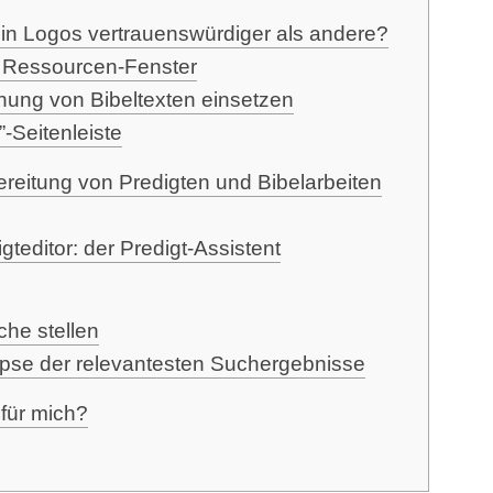
 in Logos ver­trau­ens­wür­di­ger als andere?
im Ressourcen-Fenster
­schung von Bibel­tex­ten einsetzen
”-Seitenleiste
be­rei­tung von Pre­dig­ten und Bibel­ar­bei­ten
dig­tedi­tor: der Predigt-Assistent
­che stellen
op­se der rele­van­tes­ten Suchergebnisse
 für mich?