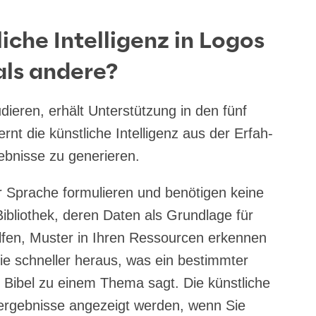
iche Intelligenz in Logos
als andere?
ie­ren, erhält Unter­stüt­zung in den fünf
t die künst­li­che Intel­li­genz aus der Erfah­
b­nis­se zu generieren.
r Spra­che for­mu­lie­ren und benö­ti­gen kei­ne
e Biblio­thek, deren Daten als Grund­la­ge für
fen, Mus­ter in Ihren Res­sour­cen erken­nen
Sie schnel­ler her­aus, was ein bestimm­ter
e Bibel zu einem The­ma sagt. Die künst­li­che
h­ergeb­nis­se ange­zeigt wer­den, wenn Sie