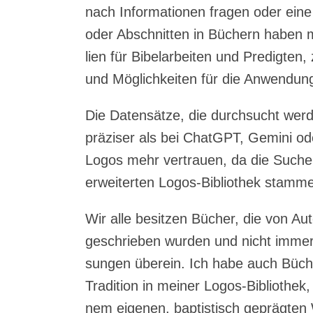
nach Infor­ma­tio­nen fra­gen oder ein
oder Abschnit­ten in Büchern haben m
li­en für Bibel­ar­bei­ten und Pre­dig­ten
und Mög­lich­kei­ten für die Anwen­du
Die Daten­sät­ze, die durch­sucht wer
prä­zi­ser als bei ChatGPT, Gemi­ni od
Logos mehr ver­trau­en, da die Such­er
erwei­ter­ten Logos-Biblio­thek stamm
Wir alle besit­zen Bücher, die von Auto
geschrie­ben wur­den und nicht immer 
sun­gen über­ein. Ich habe auch Büche
Tra­di­ti­on in mei­ner Logos-Biblio­the
nem eige­nen, bap­tis­tisch gepräg­te