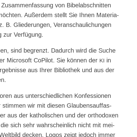
e Zusam­men­fas­sung von Bibel­ab­schnit­ten
öch­ten. Außer­dem stellt Sie Ihnen Mate­ria­
, z. B. Glie­de­run­gen, Ver­an­schau­li­chun­gen
ng zur Verfügung.
­den, sind begrenzt. Dadurch wird die Suche
er Micro­soft CoPi­lot. Sie kön­nen der
in
KI
geb­nis­se aus Ihrer Biblio­thek und aus der
en.
ren aus unter­schied­li­chen Kon­fes­sio­nen
stim­men wir mit die­sen Glau­bens­auf­fas­
r aus der katho­li­schen und der ortho­do­xen
k, die sich sehr wahr­schein­lich nicht mit mei­
n Welt­bild decken. Logos zeigt jedoch immer