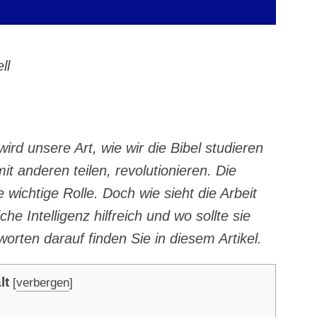
ll
d unse­re Art, wie wir die Bibel stu­die­ren
 ande­ren tei­len, revo­lu­tio­nie­ren. Die
ne wich­ti­ge Rol­le. Doch wie sieht die Arbeit
he Intel­li­genz hilf­reich und wo soll­te sie
wor­ten dar­auf fin­den Sie in die­sem Artikel.
lt
[
verbergen
]