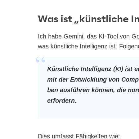
Was ist „künstliche I
Ich habe Gemi­ni, das KI-Tool von Goo
was künst­li­che Intel­li­genz ist. Fol­g
Künst­li­che Intel­li­genz (
) ist e
KI
mit der Ent­wick­lung von Com­pu­
ben aus­füh­ren kön­nen, die nor­m
erfordern.
Dies umfasst Fähig­kei­ten wie: