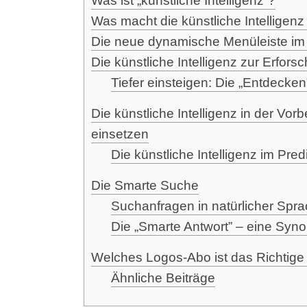
Was ist „künst­li­che Intelligenz“?
Was macht die künst­li­che Intel­li­genz
Die neue dyna­mi­sche Menü­leis­te 
Die künst­li­che Intel­li­genz zur Erfor
Tie­fer ein­stei­gen: Die „Entdecken
Die künst­li­che Intel­li­genz in der Vor­
einsetzen
Die künst­li­che Intel­li­genz im Pre­
Die Smar­te Suche
Such­an­fra­gen in natür­li­cher Spra
Die „Smar­te Ant­wort” – eine Syn­
Wel­ches Logos-Abo ist das Rich­ti­ge
Ähn­li­che Beiträge