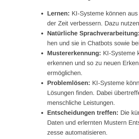
Ler­nen:
KI-Sys­te­me kön­nen aus 
der Zeit ver­bes­sern. Dazu nut­zen
Natür­li­che Sprach­ver­ar­bei­tung
hen und sie in Chat­bots sowie be
Mus­ter­er­ken­nung:
KI-Sys­te­me 
erken­nen und so zu neu­en Erkennt
ermöglichen.
Pro­blem­lö­sen:
KI-Sys­te­me kön­n
Lösun­gen fin­den. Dabei über­tref
mensch­li­che Leistungen.
Ent­schei­dun­gen tref­fen:
Die küns
Daten und erlern­ten Mus­tern Ent­s
zes­se automatisieren.