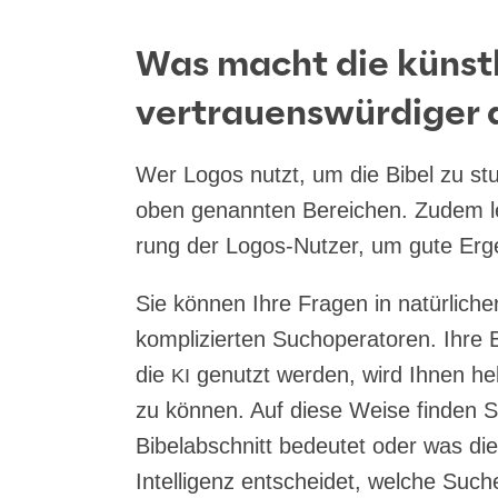
Was macht die künstl
vertrauenswürdiger 
Wer Logos nutzt, um die Bibel zu stu­d
oben genann­ten Berei­chen. Zudem lern
rung der Logos-Nut­zer, um gute Erge
Sie kön­nen Ihre Fra­gen in natür­li­che
kom­pli­zier­ten Such­ope­ra­to­ren. Ihr
die
genutzt wer­den, wird Ihnen hel­
KI
zu kön­nen. Auf die­se Wei­se fin­den 
Bibel­ab­schnitt bedeu­tet oder was di
Intel­li­genz ent­schei­det, wel­che Suc