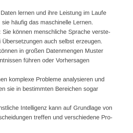
Daten ler­nen und ihre Leis­tung im Lau­fe
 sie häu­fig das maschi­nel­le Lernen.
:
Sie kön­nen mensch­li­che Spra­che ver­ste­
i Über­set­zun­gen auch selbst erzeugen.
kön­nen in gro­ßen Daten­men­gen Mus­ter
­nis­sen füh­ren oder Vor­her­sa­gen
en kom­ple­xe Pro­ble­me ana­ly­sie­ren und
­fen sie in bestimm­ten Berei­chen sogar
t­li­che Intel­li­genz kann auf Grund­la­ge von
chei­dun­gen tref­fen und ver­schie­de­ne Pro­