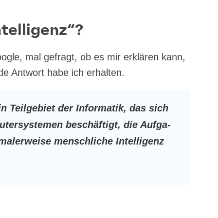
ntelligenz“?
g­le, mal gefragt, ob es mir erklä­ren kann,
en­de Ant­wort habe ich erhalten.
in Teil­ge­biet der Infor­ma­tik, das sich
ter­sys­te­men beschäf­tigt, die Auf­ga­
a­ler­wei­se mensch­li­che Intel­li­genz