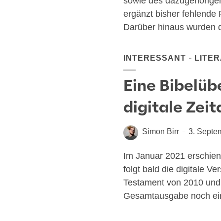
sowie des dazu­ge­hö­ri­gen
ergänzt bis­her feh­len­de F
Dar­über hin­aus wur­den de
INTERESSANT
LITE
Eine Bibelüb
digitale Zeit
Simon Birr
3. Septe
Im Janu­ar 2021 erschien e
folgt bald die digi­ta­le V
Tes­ta­ment von 2010 und
Gesamt­aus­ga­be noch ein