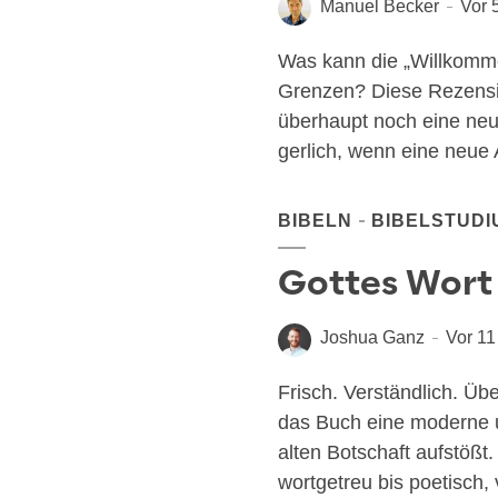
Manuel Becker
Vor 
Was kann die „Will­kom­m
Gren­zen? Die­se Rezen­s
überhaupt noch eine neue 
ger­lich, wenn eine neue 
BIBELN
BIBELSTUDI
Gottes Wort 
Joshua Ganz
Vor 1
Frisch. Ver­ständ­lich. Ü
das Buch eine moder­ne un
alten Bot­schaft aufstößt. 
wort­ge­treu bis poe­tisch, 