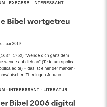
UM
EXEGESE
INTERESSANT
ie Bibel wortgetreu
Februar 2019
 (1687–1752) “Wen­de dich ganz dem
e wen­de auf dich an” (Te totum appli­ca
pli­ca ad te) – das ist einer der mar­kan­
schwä­bi­schen Theo­lo­gen Johann...
UM
INTERESSANT
LITERATUR
er Bibel 2006 digital