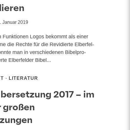
dieren
. Januar 2019
n Funktionen Logos bekommt als einer
me die Rech­te für die Revi­dier­te Elber­fel­
nn­te man in ver­schie­de­nen Bibel­pro­
te Elber­fel­der Bibel...
NT
LITERATUR
übersetzung 2017 – im
r großen
tzungen