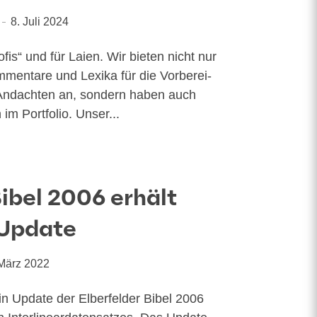
8. Juli 2024
­fis“ und für Lai­en. Wir bie­ten nicht nur
­men­ta­re und Lexi­ka für die Vor­be­rei­
 Andach­ten an, son­dern haben auch
im Port­fo­lio. Unser...
Bibel 2006 erhält
 Update
 März 2022
Update der Elber­fel­der Bibel 2006