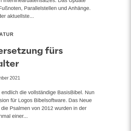
 Inter­li­ne­ar­da­ten­sat­zes. Das Update
uß­no­ten, Par­al­lel­stel­len und Anhän­ge.
r aktu­ells­te...
RATUR
ersetzung fürs
alter
mber 2021
nd­lich die voll­stän­di­ge Basis­Bi­bel. Nun
er­si­on für Logos Bibel­soft­ware. Das Neue
 die Psal­men von 2012 wur­den in der
­mal einer...