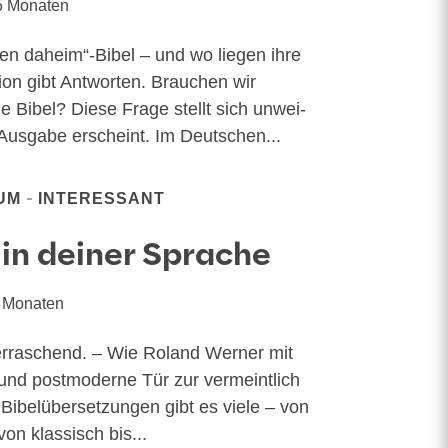
5 Monaten
en daheim“-Bibel – und wo lie­gen ihre
i­on gibt Antworten. Brauchen wir
Bibel? Die­se Fra­ge stellt sich unwei­
Aus­ga­be erscheint. Im Deut­schen...
UM
INTERESSANT
in deiner Sprache
1 Monaten
ber­ra­schend. – Wie Roland Wer­ner mit
d post­mo­der­ne Tür zur ver­meint­lich
Bibel­über­set­zun­gen gibt es vie­le – von
von klas­sisch bis...