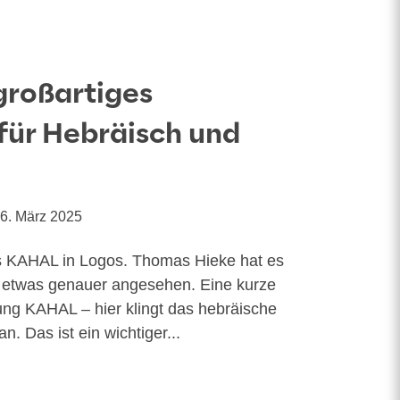
großartiges
für Hebräisch und
6. März 2025
s KAHAL in Logos. Tho­mas Hie­ke hat es
­on etwas genau­er angesehen. Eine kurze
ng KAHAL – hier klingt das hebräi­sche
. Das ist ein wich­ti­ger...