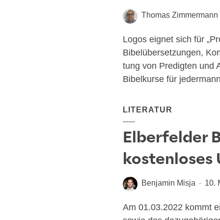
Thomas Zimmermann
Logos eig­net sich für „Pro
Bibel­über­set­zun­gen, Kom
tung von Pre­dig­ten und
Bibel­kur­se für jeder­mann 
LITERATUR
Elberfelder 
kostenloses
Benjamin Misja
10.
Am 01.03.2022 kommt ein 