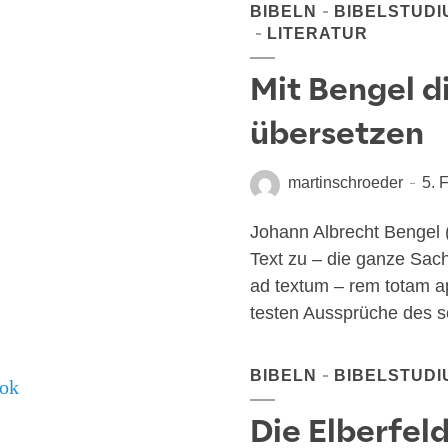
BIBELN
BIBELSTUDI
LITERATUR
Mit Bengel d
übersetzen
martinschroeder
5. 
Johann Albrecht Bengel
Text zu – die gan­ze Sach
ad tex­t­um – rem totam ap
tes­ten Aus­sprü­che des 
BIBELN
BIBELSTUDI
Die Elberfeld