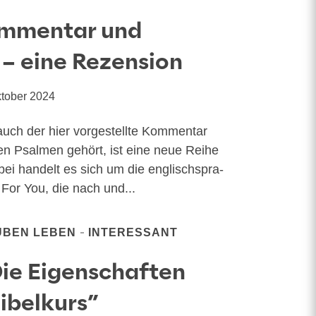
ommentar und
 – eine Rezension
ktober 2024
auch der hier vor­ge­stell­te Kom­men­tar
en Psal­men gehört, ist eine neue Rei­he
ei han­delt es sich um die eng­lisch­spra­
 For You, die nach und...
UBEN LEBEN
INTERESSANT
ie Eigenschaften
Bibelkurs”