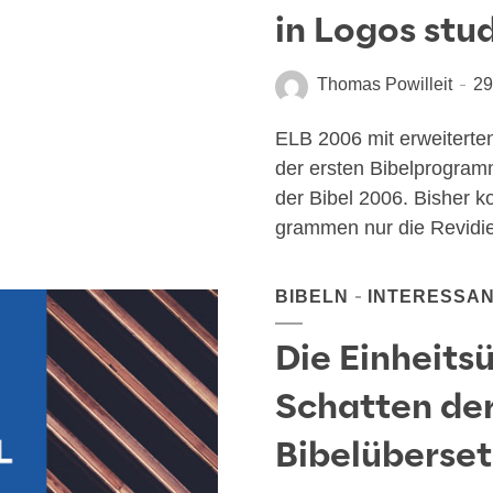
in Logos stu
Thomas Powilleit
29
ELB 2006 mit erweiterte
der ers­ten Bibel­pro­gram­
der Bibel 2006. Bis­her ko
gram­men nur die Revi­dier­
BIBELN
INTERESSA
Die Einheits
Schatten de
Bibelüberse