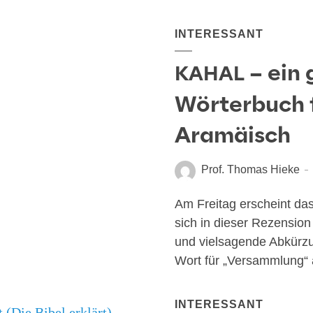
INTERESSANT
– ein 
KAHAL
Wörterbuch 
Aramäisch
Prof. Thomas Hieke
Am Frei­tag erscheint da
sich in die­ser Rezen­si
und vielsagende Abkürzu
Wort für „Ver­samm­lung“ an
INTERESSANT