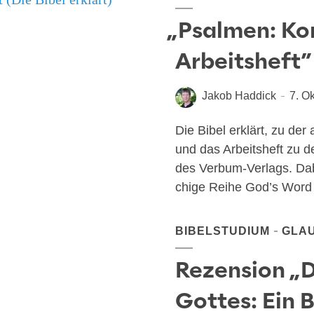
„
Psalmen: K
Arbeitsheft”
Jakob Haddick
7. O
Die Bibel erklärt, zu der 
und das Arbeits­heft zu d
des Ver­bum-Ver­lags. Dab
chi­ge Rei­he God’s Word
BIBELSTUDIUM
GLA
Rezension „D
Gottes: Ein 