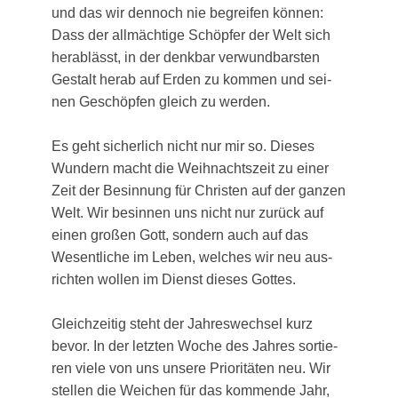
und das wir den­noch nie begrei­fen kön­nen:
Dass der all­mäch­ti­ge Schöp­fer der Welt sich
her­ab­lässt, in der denk­bar ver­wund­bars­ten
Gestalt her­ab auf Erden zu kom­men und sei­
nen Geschöp­fen gleich zu wer­den.
Es geht sicher­lich nicht nur mir so. Die­ses
Wun­dern macht die Weih­nachts­zeit zu einer
Zeit der Besin­nung für Chris­ten auf der gan­zen
Welt. Wir besin­nen uns nicht nur zurück auf
einen gro­ßen Gott, son­dern auch auf das
Wesent­li­che im Leben, wel­ches wir neu aus­
rich­ten wol­len im Dienst die­ses Got­tes.
Gleich­zei­tig steht der Jah­res­wech­sel kurz
bevor. In der letz­ten Woche des Jah­res sor­tie­
ren vie­le von uns unse­re Prio­ri­tä­ten neu. Wir
stel­len die Wei­chen für das kom­men­de Jahr,