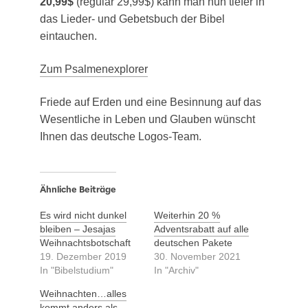
20,99$
(regu­lär 29,99$) kann man nun tie­fer in
das Lie­der- und Gebets­buch der Bibel
eintauchen.
Zum Psal­men­ex­plo­rer
Frie­de auf Erden und eine Besin­nung auf das
Wesent­li­che in Leben und Glau­ben wünscht
Ihnen das deut­sche Logos-Team.
Ähnliche Beiträge
Es wird nicht dunkel
Weiterhin 20 %
bleiben – Jesajas
Adventsrabatt auf alle
Weihnachtsbotschaft
deutschen Pakete
19. Dezember 2019
30. November 2021
In "Bibelstudium"
In "Archiv"
Weihnachten…alles
kommt anders als