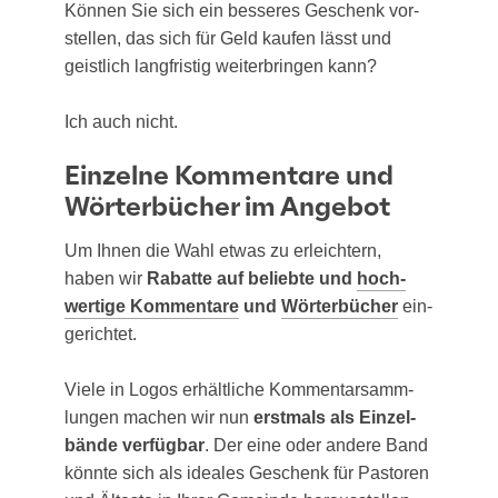
Kön­nen Sie sich ein bes­se­res Geschenk vor­
stel­len, das sich für Geld kau­fen lässt und
geist­lich lang­fris­tig wei­ter­brin­gen kann?
Ich auch nicht.
Einzelne Kommentare und
Wörterbücher im Angebot
Um Ihnen die Wahl etwas zu erleich­tern,
haben wir
Rabat­te auf belieb­te und
hoch­
wer­ti­ge Kom­men­ta­re
und
Wör­ter­bü­cher
ein­
ge­rich­tet.
Vie­le in Logos erhält­li­che Kom­men­tar­samm­
lun­gen machen wir nun
erst­mals als Ein­zel­
bän­de ver­füg­bar
. Der eine oder ande­re Band
könn­te sich als idea­les Geschenk für Pas­to­ren