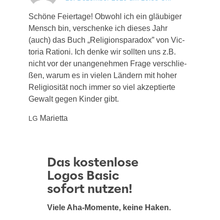
Schö­ne Fei­er­ta­ge! Obwohl ich ein gläu­bi­ger
Mensch bin, ver­schen­ke ich die­ses Jahr
(auch) das Buch „Reli­gi­ons­pa­ra­dox” von Vic­
to­ria Ratio­ni. Ich den­ke wir soll­ten uns z.B.
nicht vor der unan­ge­neh­men Fra­ge ver­schlie­
ßen, war­um es in vie­len Län­dern mit hoher
Reli­gio­si­tät noch immer so viel akzep­tier­te
Gewalt gegen Kin­der gibt.
Mari­et­ta
LG
Das kostenlose
Logos Basic
sofort nutzen!
Viele Aha-Momente, keine Haken.