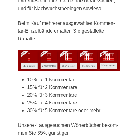
und Ältes­te in Ihrer Gemein­de her­aus­stel­len,
und für Nach­wuchs­theo­lo­gen sowieso.
Beim Kauf meh­re­rer aus­ge­wähl­ter Kom­men­
tar-Ein­zel­bän­de erhal­ten Sie gestaf­fel­te
Rabatte:
10% für 1 Kommentar
15% für 2 Kommenrare
20% für 3 Kommentare
25% für 4 Kommentare
30% für 5 Kom­men­ta­re oder mehr
Unse­re 4 aus­ge­such­ten Wör­ter­bü­cher bekom­
men Sie 35% güns­ti­ger.