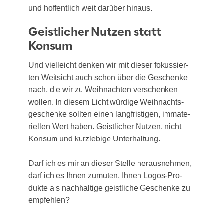
und hof­fent­lich weit dar­über hinaus.
Geistlicher Nutzen statt
Konsum
Und viel­leicht den­ken wir mit die­ser fokus­sier­
ten Weit­sicht auch schon über die Geschen­ke
nach, die wir zu Weih­nach­ten ver­schen­ken
wol­len. In die­sem Licht wür­di­ge Weih­nachts­
ge­schen­ke soll­ten einen lang­fris­ti­gen, imma­te­
ri­el­len Wert haben. Geist­li­cher Nut­zen, nicht
Kon­sum und kurz­le­bi­ge Unter­hal­tung.
Darf ich es mir an die­ser Stel­le her­aus­neh­men,
darf ich es Ihnen zumu­ten, Ihnen Logos-Pro­
duk­te als nach­hal­ti­ge geist­li­che Geschen­ke zu
emp­feh­len?