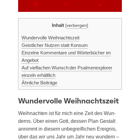
Inhalt
[
verbergen
]
Wun­der­vol­le Weihnachtszeit
Geist­li­cher Nut­zen statt Konsum
Ein­zel­ne Kom­men­ta­re und Wör­ter­bü­cher im
Angebot
Auf viel­fa­chen Wunsch:der Psal­men­ex­plo­rer
ein­zeln erhältlich
Ähn­li­che Beiträge
Wundervolle Weihnachtszeit
Weih­nach­ten ist für mich eine Zeit des Wun­
derns. Über einen Gott, des­sen Plan Gestalt
annimmt in die­sem unbe­greif­li­chen Ereig­nis,
über das wir uns Jahr um Jahr neu wun­dern –