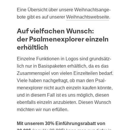
Eine Über­sicht über unse­re Weih­nachts­an­ge­
bo­te gibt es auf unse­rer
Weih­nachts­web­sei­te
.
Auf vielfachen Wunsch:
der Psalmenexplorer einzeln
erhältlich
Ein­zel­ne Funk­tio­nen in Logos sind grund­sätz­
lich nur in Basis­pa­ke­ten erhält­lich, da es das
Zusam­men­spiel von vie­len Ein­zel­tei­len bedarf.
Vie­le haben nach­ge­fragt, ob man den Psal­
men­ex­plo­rer nicht auch ein­zeln kau­fen könn­te,
und in die­sem Fall ist es uns mög­lich, die­sen
eben­falls ein­zeln anzu­bie­ten. Die­sen Wunsch
möch­ten wir nun erfüllen.
Mit unse­rem 30% Ein­füh­rungs­ra­batt von