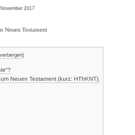
. November 2017
verbergen
]
­te“?
 zum Neu­en Tes­ta­ment (kurz: HThKNT).