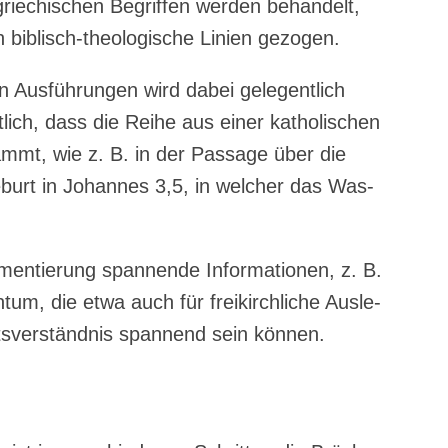
ie­chi­schen Begrif­fen wer­den behan­delt,
biblisch-theo­lo­gi­sche Lini­en gezogen.
n Aus­füh­run­gen wird dabei gele­gent­lich
lich, dass die Rei­he aus einer katho­li­schen
mmt, wie z. B. in der Pas­sa­ge über die
e­burt in Johan­nes 3,5, in wel­cher das Was­
n­tie­rung span­nen­de Infor­ma­tio­nen, z. B.
tum, die etwa auch für frei­kirch­li­che Aus­le­
s­ver­ständ­nis span­nend sein können.