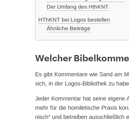
Der Umfang des HthKNT
HTh­KNT bei Logos bestellen
Ähn­li­che Beiträge
Welcher Bibelkommen
Es gibt Kom­men­ta­re wie Sand am Me
sich, in der Logos-Biblio­thek zu hab
Jeder Kom­men­tar hat sei­ne eige­ne A
mehr für die homi­le­ti­sche Pra­xis kon
nisch“ und betrei­ben aus­schließ­lich e