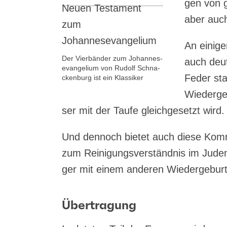
gen von gr
aber auch 
An eini­ge
Der Vier­bän­der zum Johan­nes­
auch deut­
evan­ge­li­um von Rudolf Schna­
Feder sta
cken­burg ist ein Klassiker
Wie­der­g
ser mit der Tau­fe gleich­ge­setzt wird.
Und den­noch bie­tet auch die­se Kom­me
zum Rei­ni­gungs­ver­ständ­nis im Juden­
ger mit einem ande­ren Wie­der­ge­burt
Übertragung