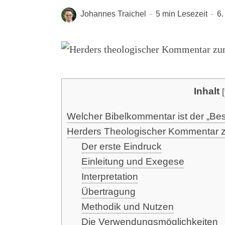
Johannes Traichel
5 min Lesezeit
6
Inhalt
[
Wel­cher Bibel­kom­men­tar ist der „Bes
Her­ders Theo­lo­gi­scher Kom­men­tar
Der ers­te Eindruck
Ein­lei­tung und Exegese
Inter­pre­ta­ti­on
Über­tra­gung
Metho­dik und Nutzen
Die Ver­wen­dungs­mög­lich­kei­ten