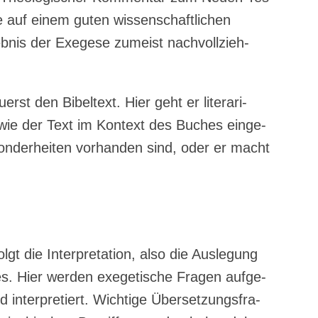
 auf einem guten wis­sen­schaft­li­chen
geb­nis der Exege­se zumeist nach­voll­zieh­
erst den Bibel­text. Hier geht er lite­ra­ri­
 wie der Text im Kon­text des Buches ein­ge­
on­der­hei­ten vor­han­den sind, oder er macht
gt die Inter­pre­ta­ti­on, also die Aus­le­gung
s. Hier wer­den exege­ti­sche Fra­gen auf­ge­
d inter­pre­tiert. Wich­ti­ge Über­set­zungs­fra­