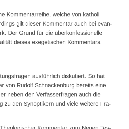
he Kom­men­tar­rei­he, wel­che von katho­li­
r­dings gilt die­ser Kom­men­tar auch bei evan­
rk. Der Grund für die über­kon­fes­sio­nel­le
­li­tät die­ses exege­ti­schen Kommentars.
ungs­fra­gen aus­führ­lich dis­ku­tiert. So hat
tar von Rudolf Schna­cken­burg
bereits eine
 der neben den Ver­fas­ser­fra­gen auch die
g zu den Syn­op­ti­kern und vie­le wei­te­re Fra­
rs Theo­lo­gi­scher Kom­men­tar zum Neu­en Tes­