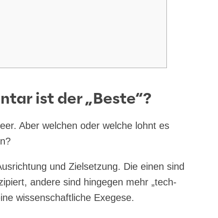
tar ist der „Beste“?
er. Aber wel­chen oder wel­che lohnt es
en?
us­rich­tung und Ziel­set­zung. Die einen sind
­zi­piert, ande­re sind hin­ge­gen mehr „tech­
ine wis­sen­schaft­li­che Exegese.