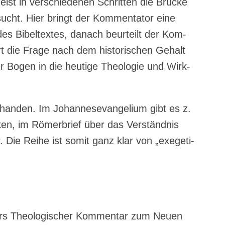
ist in ver­schie­de­nen Schrit­ten die Brü­cke
r­sucht. Hier bringt der Kom­men­ta­tor eine
des Bibel­tex­tes, danach beur­teilt der Kom­
tert die Fra­ge nach dem his­to­ri­schen Gehalt
r Bogen in die heu­ti­ge Theo­lo­gie und Wirk­
­han­den. Im Johan­nes­evan­ge­li­um gibt es z.
en, im Römer­brief über das Ver­ständ­nis
. Die Rei­he ist somit ganz klar von „exege­ti­
ers Theo­lo­gi­scher Kom­men­tar zum Neu­en