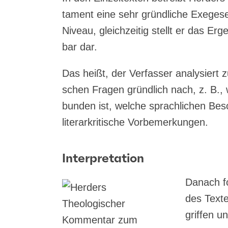
ta­ment eine sehr gründ­li­che Exege­se
Niveau, gleich­zei­tig stellt er das Er
bar dar.
Das heißt, der Ver­fas­ser ana­ly­siert zu
schen Fra­gen gründ­lich nach, z. B.,
bun­den ist, wel­che sprach­li­chen Bes
lite­r­ar­kri­ti­sche Vorbemerkungen.
Interpretation
Danach fol
des Tex­te
grif­fen un