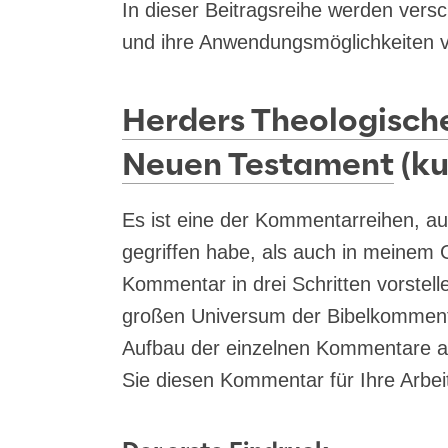
In die­ser Bei­trags­rei­he wer­den ver­sc
und ihre Anwen­dungs­mög­lich­kei­ten v
Herders Theologisc
Neuen Testament
(ku
Es ist eine der Kom­men­tar­rei­hen, a
ge­grif­fen habe, als auch in mei­nem
Kom­men­tar in drei Schrit­ten vor­stel
gro­ßen Uni­ver­sum der Bibel­kom­men­
Auf­bau der ein­zel­nen Kom­men­ta­re an
Sie die­sen Kom­men­tar für Ihre Arbei