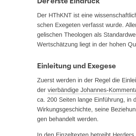
Der erste Eindruck
Der HTh­KNT ist eine wis­sen­schaft­li­c
schen Exege­ten ver­fasst wur­de. Alle
ge­li­schen Theo­lo­gen als Stan­dard­we
Wert­schät­zung liegt in der hohen Qua
Einleitung und Exegese
Zuerst wer­den in der Regel die Ein­lei­t
der
vier­bän­di­ge Johan­nes-Kom­men­
ca. 200 Sei­ten lan­ge Ein­füh­rung, in
Wir­kungs­ge­schich­te, sei­ne Bezie­hun
gen behan­delt werden.
In den Ein­zel­tex­ten betreibt Her­de