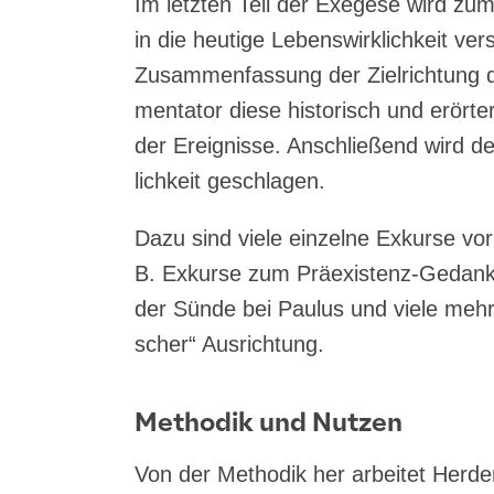
Im letz­ten Teil der Exege­se wird zume
in die heu­ti­ge Lebens­wirk­lich­keit ve
Zusam­men­fas­sung der Ziel­rich­tung 
men­ta­tor die­se his­to­risch und erör­
der Ereig­nis­se. Anschlie­ßend wird de
lich­keit geschlagen.
Dazu sind vie­le ein­zel­ne Exkur­se vor
B. Exkur­se zum Prä­exis­tenz-Gedan­k
der Sün­de bei Pau­lus und vie­le mehr
scher“ Ausrichtung.
Methodik und Nutzen
Von der Metho­dik her arbei­tet Her­d