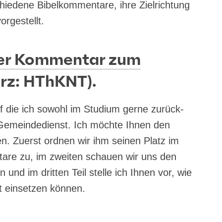
hie­de­ne Bibel­kom­men­ta­re, ihre Ziel­rich­tung
orgestellt.
her Kommentar zum
rz: HThKNT).
uf die ich sowohl im Stu­di­um ger­ne zurück­
 Gemein­de­dienst. Ich möch­te Ihnen den
­len. Zuerst ord­nen wir ihm sei­nen Platz im
ta­re zu, im zwei­ten schau­en wir uns den
 und im drit­ten Teil stel­le ich Ihnen vor, wie
t ein­set­zen können.