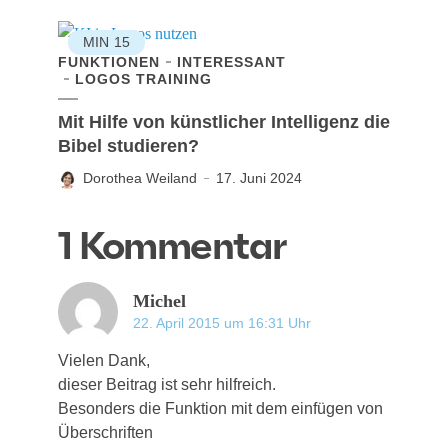
MIN
15
FUNKTIONEN
INTERESSANT
LOGOS TRAINING
Mit Hilfe von künstlicher Intelligenz die
Bibel studieren?
Dorothea Weiland
17. Juni 2024
1 Kommentar
Michel
22. April 2015 um 16:31 Uhr
Vie­len Dank,
die­ser Bei­trag ist sehr hilfreich.
Beson­ders die Funk­ti­on mit dem ein­fü­gen von
Überschriften