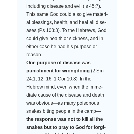
inclu­ding dise­a­se and evil (Is 45:7).
This same God could also give mate­ri­
al bles­sings, health, and heal all dise­
a­ses (Ps 103:3). To the Hebrews, God
could give health or sick­ness, and in
eit­her case he had his pur­po­se or
reason.
One pur­po­se of dise­a­se was
punish­ment for wrong­do­ing
(2 Sm
24:1, 12–16; 1 Cor 10:8). In the
Hebrew mind, even when the imme­
dia­te cau­se of the dise­a­se and death
was obvious—as many poi­so­no­us
sna­kes biting peo­p­le in the camp—
the respon­se was not to kill all the
sna­kes but to pray to God for for­gi­