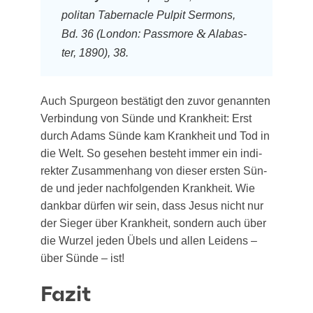
po­li­tan Taber­na­cle Pul­pit Ser­mons,
&
Bd. 36 (Lon­don: Pass­mo­re
Ala­bas­
ter, 1890), 38.
Auch Spur­ge­on bestä­tigt den zuvor genann­ten
Ver­bin­dung von Sün­de und Krank­heit: Erst
durch Adams Sün­de kam Krank­heit und Tod in
die Welt. So gese­hen besteht immer ein indi­
rek­ter Zusam­men­hang von die­ser ers­ten Sün­
de und jeder nach­fol­gen­den Krank­heit. Wie
dank­bar dür­fen wir sein, dass Jesus nicht nur
der Sie­ger über Krank­heit, son­dern auch über
die Wur­zel jeden Übels und allen Lei­dens –
über Sün­de – ist!
Fazit