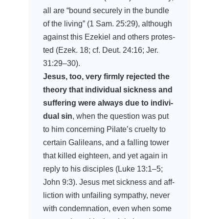
all are “bound secu­re­ly in the bund­le
of the living” (1 Sam. 25:29), alt­hough
against this Eze­kiel and others pro­tes­
ted (Ezek. 18; cf. Deut. 24:16; Jer.
31:29–30).
Jesus, too, very firm­ly rejec­ted the
theo­ry that indi­vi­du­al sick­ness and
suf­fe­ring were always due to indi­vi­
du­al sin
, when the ques­ti­on was put
to him con­cer­ning Pilate’s cruel­ty to
cer­tain Gali­le­ans, and a fal­ling tower
that kil­led eigh­te­en, and yet again in
rep­ly to his disci­ples (Luke 13:1–5;
John 9:3). Jesus met sick­ness and aff­
lic­tion with unfai­ling sym­pa­thy, never
with con­dem­na­ti­on, even when some