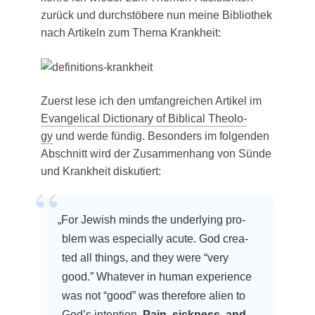
zurück und durch­stö­be­re nun mei­ne Biblio­thek
nach Arti­keln zum The­ma Krankheit:
Zuerst lese ich den umfang­rei­chen Arti­kel im
Evan­ge­li­cal Dic­tion­a­ry of Bibli­cal Theo­lo­
gy
und wer­de fün­dig. Beson­ders im fol­gen­den
Abschnitt wird der Zusam­men­hang von Sün­de
und Krank­heit diskutiert:
„
For Jewish minds the under­ly­ing pro­
blem was espe­ci­al­ly acu­te. God crea­
ted all things, and they were “very
good.” Wha­te­ver in human expe­ri­ence
was not “good” was the­r­e­fo­re ali­en to
God’s inten­ti­on.
Pain, sick­ness, and