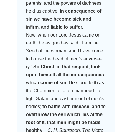
par­ents, and the powers of dark­ness
held us cap­ti­ve.
In con­se­quence of
sin we have beco­me sick and
infirm, and lia­ble to suffer.
Now, when our Lord Jesus came on
earth, he as good as said, “I am the
Seed of the woman; and I have come
to brui­se the head of men’s adver­sa­
ry.”
So Christ, in that respect, took
upon hims­elf all the con­se­quen­ces
which come of sin.
He stood forth as
the Cham­pi­on of fal­len man­hood, to
fight Satan, and cast him out of men’s
bodies;
to batt­le with dise­a­se, and to
over­throw the evil which lies at the
root of it, that men might be made
healt­hy
.
- C. H. Spur­ge­on, The Metro­