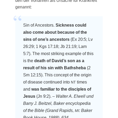
den der Vor­fah­ren als Ursa­che für Krank­heit
genannt:
Sin of Ances­tors.
Sick­ness could
also come about becau­se of the
sins of one’s ances­tors
(Ex 20:5; Lv
26:29; 1 Kgs 17:18; Jb 21:19; Lam
5:7). The most striking exam­p­le of this
is the
death of David’s son as a
result of his sin with Baths­he­ba
(2
Sm 12:15). This con­cept of the ori­gin
of dise­a­se con­tin­ued into
times
NT
and
was fami­li­ar to the disci­ples of
Jesus
(Jn 9:2). –
Wal­ter A. Elwell und
Bar­ry J. Beit­zel, Bak­er ency­clo­pe­dia
of the Bible (Grand Rapids,
: Bak­er
MI
Book House, 1988), 634.