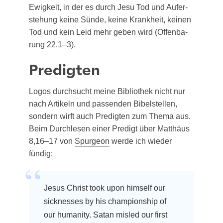
Ewig­keit, in der es durch Jesu Tod und Auf­er­
ste­hung kei­ne Sün­de, kei­ne Krank­heit, kei­nen
Tod und kein Leid mehr geben wird (Offen­ba­
rung 22,1–3).
Predigten
Logos durch­sucht mei­ne Biblio­thek nicht nur
nach Arti­keln und pas­sen­den Bibel­stel­len,
son­dern wirft auch Pre­dig­ten zum The­ma aus.
Beim Durch­le­sen einer Pre­digt über Mat­thä­us
8,16–17 von
Spur­ge­on
wer­de ich wie­der
fündig:
Jesus Christ took upon hims­elf our
sick­nes­ses by his cham­pi­on­ship of
our huma­ni­ty. Satan mis­led our first