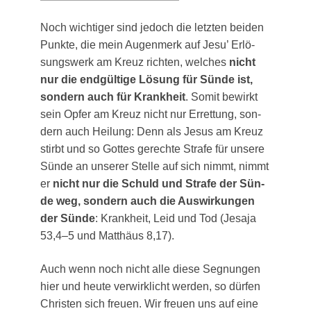
Noch wich­ti­ger sind jedoch die letz­ten bei­den
Punk­te, die mein Augen­merk auf Jesu’ Erlö­
sungs­werk am Kreuz rich­ten, wel­ches
nicht
nur die end­gül­ti­ge Lösung für Sün­de ist,
son­dern auch für Krank­heit
. Somit bewirkt
sein Opfer am Kreuz nicht nur Erret­tung, son­
dern auch Hei­lung: Denn als Jesus am Kreuz
stirbt und so Got­tes gerech­te Stra­fe für unse­re
Sün­de an unse­rer Stel­le auf sich nimmt, nimmt
er
nicht nur die Schuld und Stra­fe der Sün­
de weg, son­dern auch die Aus­wir­kun­gen
der Sün­de
: Krank­heit, Leid und Tod (Jesa­ja
53,4–5 und Mat­thä­us 8,17).
Auch wenn noch nicht alle die­se Seg­nun­gen
hier und heu­te ver­wirk­licht wer­den, so dür­fen
Chris­ten sich freu­en. Wir freu­en uns auf eine