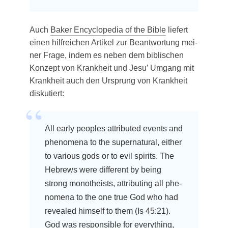
Auch
Bak­er Ency­clo­pe­dia of the Bible
lie­fert
einen hilf­rei­chen Arti­kel zur Beant­wor­tung mei­
ner Fra­ge, indem es neben dem bibli­schen
Kon­zept von Krank­heit und Jesu’ Umgang mit
Krank­heit auch den Ursprung von Krank­heit
diskutiert:
All ear­ly peo­p­les attri­bu­ted events and
phe­no­me­na to the super­na­tu­ral, eit­her
to various gods or to evil spi­rits. The
Hebrews were dif­fe­rent by being
strong mono­the­ists, attri­bu­ting all phe­
no­me­na to the one true God who had
reve­a­led hims­elf to them (Is 45:21).
God was respon­si­ble for ever­y­thing,