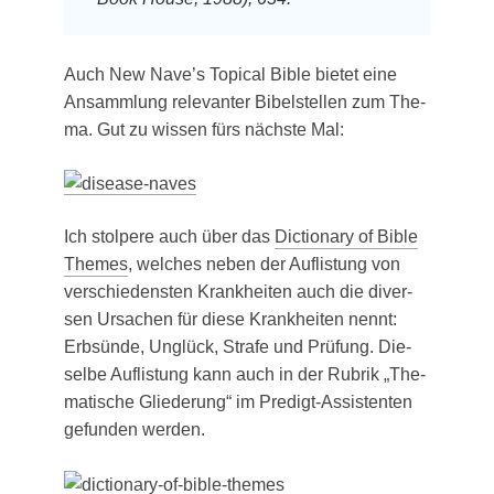
Auch New Nave’s Topi­cal Bible bie­tet eine
Ansamm­lung rele­van­ter Bibel­stel­len zum The­
ma. Gut zu wis­sen fürs nächs­te Mal:
Ich stol­pe­re auch über das
Dic­tion­a­ry of Bible
The­mes
, wel­ches neben der Auf­lis­tung von
ver­schie­dens­ten Krank­hei­ten auch die diver­
sen Ursa­chen für die­se Krank­hei­ten nennt:
Erb­sün­de, Unglück, Stra­fe und Prü­fung. Die­
sel­be Auf­lis­tung kann auch in der Rubrik „The­
ma­ti­sche Glie­de­rung“ im Pre­digt-Assis­ten­ten
gefun­den werden.