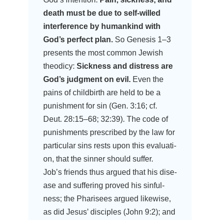
death must be due to self-wil­led
inter­fe­rence by human­kind with
God’s per­fect plan.
So Gene­sis 1–3
pres­ents the most com­mon Jewish
theo­di­cy:
Sick­ness and distress are
God’s judgment on evil.
Even the
pains of child­birth are held to be a
punish­ment for sin (Gen. 3:16; cf.
Deut. 28:15–68; 32:39). The code of
punish­ments pre­scri­bed by the law for
par­ti­cu­lar sins rests upon this eva­lua­ti­
on, that the sin­ner should suffer.
Job’s fri­ends thus argued that his dise­
a­se and suf­fe­ring pro­ved his sin­ful­
ness; the Pha­ri­sees argued like­wi­se,
as did Jesus’ disci­ples (John 9:2); and