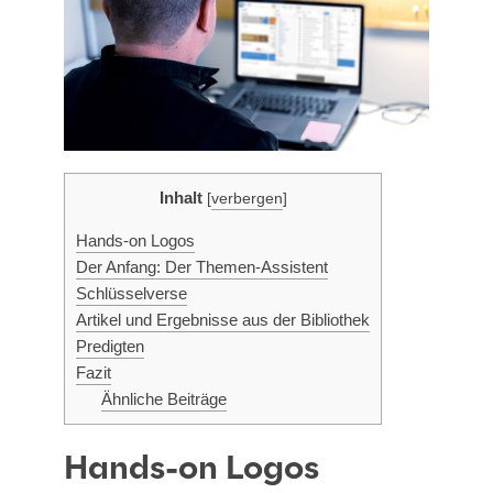
Inhalt
[
verbergen
]
Hands-on Logos
Der Anfang: Der Themen-Assistent
Schlüs­sel­ver­se
Arti­kel und Ergeb­nis­se aus der Bibliothek
Pre­dig­ten
Fazit
Ähn­li­che Beiträge
Hands-on Logos