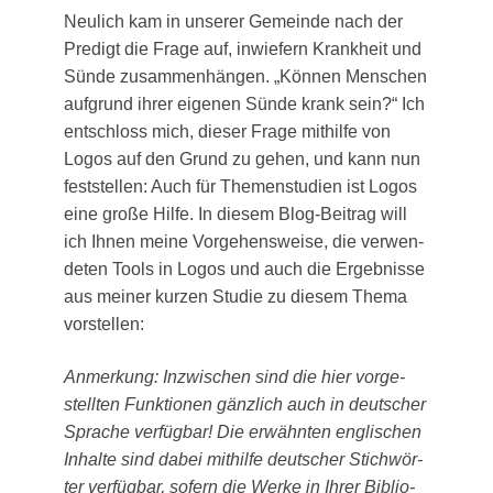
Neu­lich kam in unse­rer Gemein­de nach der
Pre­digt die Fra­ge auf, inwie­fern Krank­heit und
Sün­de zusam­men­hän­gen. „Kön­nen Men­schen
auf­grund ihrer eige­nen Sün­de krank sein?“ Ich
ent­schloss mich, die­ser Fra­ge mit­hil­fe von
Logos auf den Grund zu gehen, und kann nun
fest­stel­len: Auch für The­men­stu­di­en ist Logos
eine gro­ße Hil­fe. In die­sem Blog-Bei­trag will
ich Ihnen mei­ne Vor­ge­hens­wei­se, die ver­wen­
de­ten Tools in Logos und auch die Ergeb­nis­se
aus mei­ner kur­zen Stu­die zu die­sem The­ma
vorstellen:
Anmer­kung: Inzwi­schen sind die hier vor­ge­
stell­ten Funk­tio­nen gänz­lich auch in deut­scher
Spra­che ver­füg­bar! Die erwähn­ten eng­li­schen
Inhal­te sind dabei mit­hil­fe deut­scher Stich­wör­
ter ver­füg­bar, sofern die Wer­ke in Ihrer Biblio­