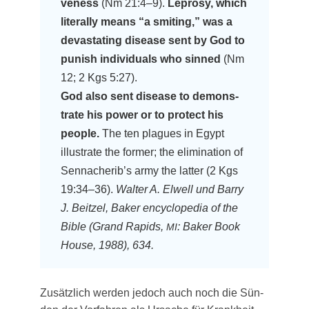
ve­ness
(Nm 21:4–9).
Lepro­sy, which
lite­ral­ly means “a smit­ing,” was a
devas­ta­ting dise­a­se sent by God to
punish indi­vi­du­als who sin­ned
(Nm
12; 2 Kgs 5:27).
God also sent dise­a­se to demons­
tra­te his power or to pro­tect his
peo­p­le.
The ten pla­gues in Egypt
illus­tra­te the for­mer; the eli­mi­na­ti­on of
Sennacherib’s army the lat­ter (2 Kgs
19:34–36).
Wal­ter A. Elwell und Bar­ry
J. Beit­zel, Bak­er ency­clo­pe­dia of the
Bible (Grand Rapids,
: Bak­er Book
MI
House, 1988), 634.
Zusätz­lich wer­den jedoch auch noch die Sün­