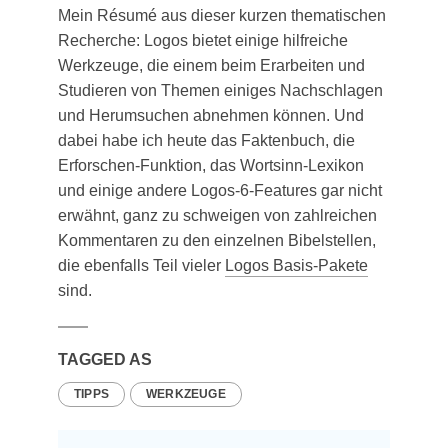
Mein Résu­mé aus die­ser kur­zen the­ma­ti­schen
Recher­che: Logos bie­tet eini­ge hilf­rei­che
Werk­zeu­ge, die einem beim Erar­bei­ten und
Stu­die­ren von The­men eini­ges Nach­schla­gen
und Her­um­su­chen abneh­men kön­nen. Und
dabei habe ich heu­te das Fak­ten­buch, die
Erfor­schen-Funk­ti­on, das Wort­sinn-Lexi­kon
und eini­ge ande­re Logos-6-Fea­tures gar nicht
erwähnt, ganz zu schwei­gen von zahl­rei­chen
Kom­men­ta­ren zu den ein­zel­nen Bibel­stel­len,
die eben­falls Teil vie­ler
Logos Basis-Pake­te
sind.
TAGGED AS
TIPPS
WERKZEUGE