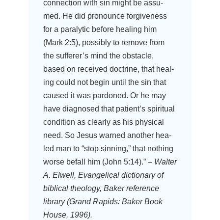
con­nec­tion with sin might be assu­
med. He did pro­no­un­ce for­gi­ve­ness
for a para­ly­tic befo­re heal­ing him
(Mark 2:5), pos­si­bly to remo­ve from
the sufferer’s mind the obs­ta­cle,
based on recei­ved doc­tri­ne, that heal­
ing could not begin until the sin that
cau­sed it was par­do­ned. Or he may
have dia­gno­sed that patient’s spi­ri­tu­al
con­di­ti­on as cle­ar­ly as his phy­si­cal
need. So Jesus war­ned ano­ther hea­
led man to “stop sin­ning,” that not­hing
worse befall him (John 5:14).” –
Wal­ter
A. Elwell, Evan­ge­li­cal dic­tion­a­ry of
bibli­cal theo­lo­gy, Bak­er refe­rence
libra­ry (Grand Rapids: Bak­er Book
House, 1996).