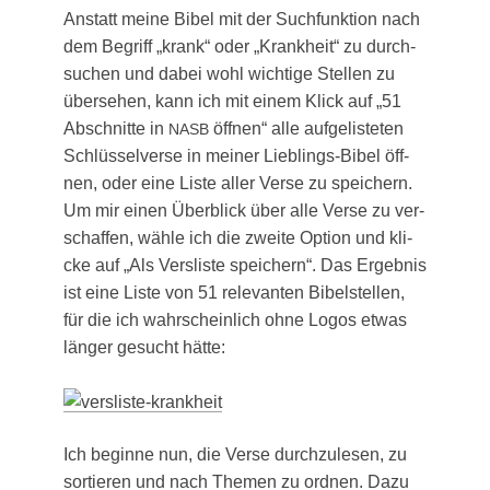
Anstatt mei­ne Bibel mit der Such­funk­ti­on nach
dem Begriff „krank“ oder „Krank­heit“ zu durch­
su­chen und dabei wohl wich­ti­ge Stel­len zu
über­se­hen, kann ich mit einem Klick auf „51
Abschnit­te in
öff­nen“ alle auf­ge­lis­te­ten
NASB
Schlüs­sel­ver­se in mei­ner Lieb­lings-Bibel öff­
nen, oder eine Lis­te aller Ver­se zu spei­chern.
Um mir einen Über­blick über alle Ver­se zu ver­
schaf­fen, wäh­le ich die zwei­te Opti­on und kli­
cke auf „Als Vers­lis­te spei­chern“. Das Ergeb­nis
ist eine Lis­te von 51 rele­van­ten Bibel­stel­len,
für die ich wahr­schein­lich ohne Logos etwas
län­ger gesucht hätte:
Ich begin­ne nun, die Ver­se durch­zu­le­sen, zu
sor­tie­ren und nach The­men zu ord­nen. Dazu