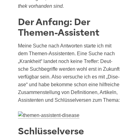
thek vor­han­den sind.
Der Anfang: Der
Themen-Assistent
Mei­ne Suche nach Ant­wor­ten star­te ich mit
dem The­men-Assis­ten­ten. Eine Suche nach
„Krank­heit“ lan­det noch kei­ne Tref­fer: Deut­
sche Such­be­grif­fe wer­den wohl erst in Zukunft
ver­füg­bar sein. Also ver­su­che ich es mit „Dise­
a­se“ und habe bekom­me schon eine hilf­rei­che
Zusam­men­stel­lung von Defi­ni­tio­nen, Arti­keln,
Assis­ten­ten und Schlüs­sel­ver­sen zum Thema:
Schlüsselverse