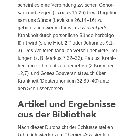
scheint es eine Ver­bin­dung zwi­schen Gehor­
sam und Segen (Exodus 15,26) bzw. Unge­hor­
sam uns Sün­de (Levi­ti­kus 26,14–16) zu
geben; auch wenn klar ist, dass
nicht jede
Krank­heit durch per­sön­li­che Sün­de her­bei­ge­
führt wird (sie­he Hiob 2,7 oder Johan­nes 9,1–
3). Des Wei­te­ren fand ich Ver­se über vie­le Hei­
lun­gen (z. B. Mar­kus 7,32–33), Pau­lus’ Krank­
heit, um sich nicht zu über­he­ben (2 Korin­ther
12,7), und Got­tes Sou­ve­rä­ni­tät auch über
Krank­heit (Deu­te­ro­no­mi­um 32,39–40) unter
den Schlüsselversen.
Artikel und Ergebnisse
aus der Bibliothek
Nach die­ser Durch­sicht der Schlüs­sel­stel­len
keh­re ich wie­der zum The­men-Assis­ten­ten