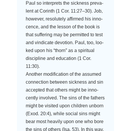
Paul so inter­prets the sick­ness pre­va­
lent at Corinth (1 Cor. 11:27–30). Job,
howe­ver, reso­lut­e­ly affirm­ed his inno­
cence, and the les­son of the book is
that suf­fe­ring may be per­mit­ted to test
and vin­di­ca­te devo­ti­on. Paul, too, loo­
ked upon his “thorn” as a spi­ri­tu­al
disci­pli­ne and edu­ca­ti­on (1 Cor.
11:30).
Ano­ther modi­fi­ca­ti­on of the assu­med
con­nec­tion bet­ween sick­ness and sin
accept­ed that others might be inno­
cent­ly invol­ved. The sins of the fathers
might be visi­ted upon child­ren unborn
(Exod. 20:4), while social sins might
bear most hea­vi­ly upon one who bore
the sins of others (Isa. 53). In this way,