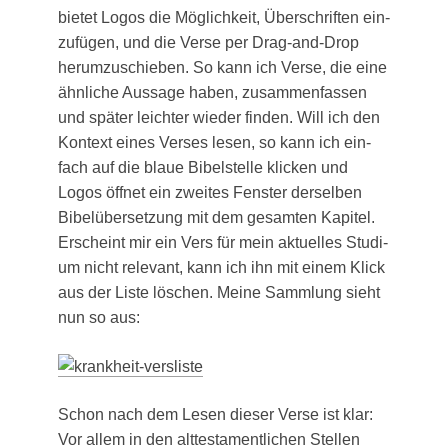
bie­tet Logos die Mög­lich­keit, Über­schrif­ten ein­
zu­fü­gen, und die Ver­se per Drag-and-Drop
her­um­zu­schie­ben. So kann ich Ver­se, die eine
ähn­li­che Aus­sa­ge haben, zusam­men­fas­sen
und spä­ter leich­ter wie­der fin­den. Will ich den
Kon­text eines Ver­ses lesen, so kann ich ein­
fach auf die blaue Bibel­stel­le kli­cken und
Logos öff­net ein zwei­tes Fens­ter der­sel­ben
Bibel­über­set­zung mit dem gesam­ten Kapi­tel.
Erscheint mir ein Vers für mein aktu­el­les Stu­di­
um nicht rele­vant, kann ich ihn mit einem Klick
aus der Lis­te löschen. Mei­ne Samm­lung sieht
nun so aus:
Schon nach dem Lesen die­ser Ver­se ist klar:
Vor allem in den alt­tes­ta­ment­li­chen Stel­len