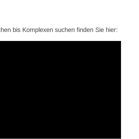
a­chen bis Kom­ple­xen suchen fin­den Sie hier: