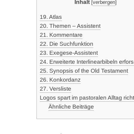
Inhalt
[
verbergen
]
19. Atlas
20. The­men – Assistent
21. Kom­men­ta­re
22. Die Suchfunktion
23. Exege­se-Assis­tent
24. Erwei­ter­te Inter­li­near­bi­beln erfo
25. Syn­op­sis of the Old Testament
26. Kon­kor­danz
27. Vers­lis­te
Logos spart im pas­to­ra­len All­tag rich­t
Ähn­li­che Beiträge