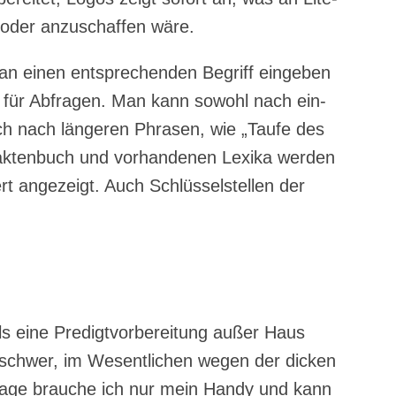
– oder anzu­schaf­fen wäre.
n einen ent­spre­chen­den Begriff ein­ge­ben
e für Abfra­gen. Man kann sowohl nach ein­
uch nach län­ge­ren Phra­sen, wie „Tau­fe des
k­ten­buch und vor­han­de­nen Lexi­ka wer­den
iert ange­zeigt. Auch Schlüs­sel­stel­len der
ls eine Pre­digt­vor­be­rei­tung außer Haus
schwer, im Wesent­li­chen wegen der dicken
u­ta­ge brau­che ich nur mein Han­dy und kann