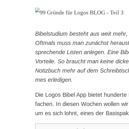
Bibel­stu­di­um besteht aus weit mehr,
Oft­mals muss man zunächst her­aus­fin
spre­chen­de Lis­ten anle­gen. Eine Bibe
Vor­tei­le. So braucht man kei­ne dicke
Notiz­buch mehr auf dem Schreib­tisch
mes erledigen.
Die Logos Bibel App bie­tet hun­der­te 
fa­chen. In die­sen Wochen wol­len w
um es sich lohnt, eines der Basis­pa­k