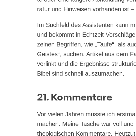
ra­tur und Hin­wei­sen vor­han­den ist 
Im Such­feld des Assis­ten­ten kann ma
und bekommt in Echt­zeit Vor­schlä­g
zel­nen Begrif­fen, wie „Tau­fe“, als a
Geis­tes“, suchen. Arti­kel aus dem Fa
ver­linkt und die Ergeb­nis­se struk­tu­r
Bibel sind schnell auszumachen.
21. Kommentare
Vor vie­len Jah­ren muss­te ich erst­ma
machen. Mei­ne Tasche war voll und 
theo­lo­gi­schen Kom­men­ta­re. Heut­z