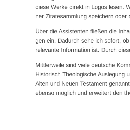
die­se Wer­ke direkt in Logos lesen. Wi
ner Zita­te­samm­lung spei­chern oder di
Über die Assis­ten­ten flie­ßen die Inha
gen ein. Dadurch sehe ich sofort, ob
rele­van­te Infor­ma­ti­on ist. Durch die
Mitt­ler­wei­le sind vie­le
deut­sche Kom­m
His­to­risch Theo­lo­gi­sche Aus­le­gun
Alten und Neu­en Tes­ta­ment genannt
eben­so mög­lich und erwei­tert den th