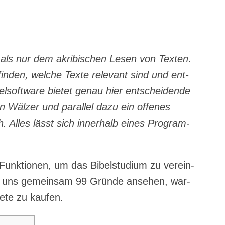
 als nur dem akri­bi­schen Lesen von Tex­ten.
­den, wel­che Tex­te rele­vant sind und ent­
l­soft­ware bie­tet genau hier ent­schei­den­de
n Wäl­zer und par­al­lel dazu ein offe­nes
. Alles lässt sich inner­halb eines Pro­gram­
Funk­tio­nen, um das Bibel­stu­di­um zu ver­ein­
ir uns gemein­sam 99 Grün­de anse­hen, war­
e­te zu kaufen.