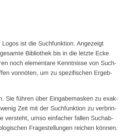
n Logos ist die Such­funk­ti­on. Ange­zeigt
gesam­te Biblio­thek bis in die letz­te Ecke
ren noch ele­men­ta­re Kennt­nis­se von Such­
f­fen von­nö­ten, um zu spe­zi­fi­schen Ergeb­
­gen. Sie füh­ren über Ein­ga­be­mas­ken zu exak­
wenig Zeit mit der Such­funk­ti­on zu ver­brin­
 ver­steht, umso ein­fa­cher fal­len Such­ab­
­lo­gi­schen Fra­ge­stel­lun­gen rei­chen können.