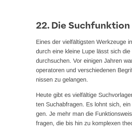
22. Die Suchfunktion
Eines der viel­fäl­tigs­ten Werk­zeu­ge i
durch eine klei­ne Lupe lässt sich die 
durch­su­chen. Vor eini­gen Jah­ren wa
ope­ra­to­ren und ver­schie­de­nen Begri
nis­sen zu gelangen.
Heu­te gibt es viel­fäl­ti­ge Such­vor­la
ten Such­ab­fra­gen. Es lohnt sich, ein 
gen. Je mehr man die Funk­ti­ons­wei­se
fra­gen, die bis hin zu kom­ple­xen theo