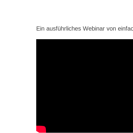
Ein aus­führ­li­ches Web­i­nar von ein­f