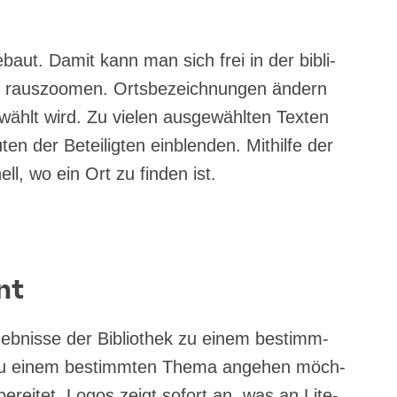
ge­baut. Damit kann man sich frei in der bibli­
raus­zoo­men. Orts­be­zeich­nun­gen ändern
­wählt wird. Zu vie­len aus­ge­wähl­ten Tex­ten
n der Betei­lig­ten ein­blen­den. Mit­hil­fe der
ell, wo ein Ort zu fin­den ist.
nt
rgeb­nis­se der Biblio­thek zu einem bestimm­
u einem bestimm­ten The­ma ange­hen möch­
be­rei­tet, Logos zeigt sofort an, was an Lite­