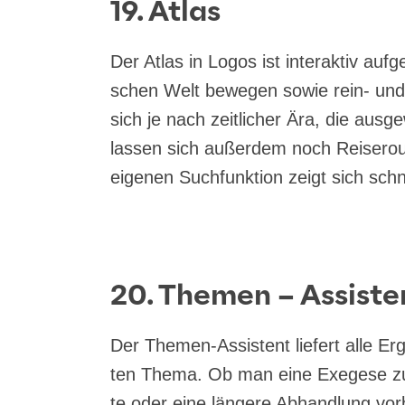
19. Atlas
Der Atlas in Logos ist inter­ak­tiv auf­
schen Welt bewe­gen sowie rein- und 
sich je nach zeit­li­cher Ära, die aus­ge
las­sen sich außer­dem noch Rei­se­rou­te
eige­nen Such­funk­ti­on zeigt sich schn
20. Themen – Assiste
Der The­men-Assis­tent lie­fert alle E
ten The­ma. Ob man eine Exege­se z
te oder eine län­ge­re Abhand­lung vor­